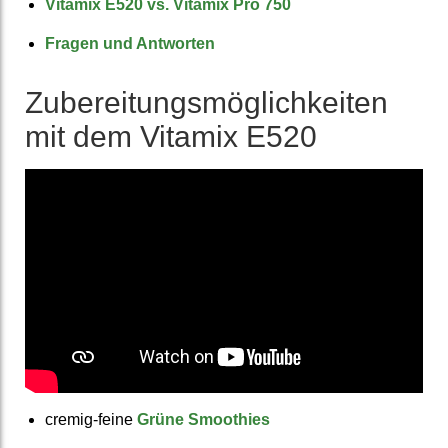
Vitamix E520 vs. Vitamix Pro 750
Fragen und Antworten
Zuberei­tungs­möglich­keiten
mit dem Vitamix E520
cremig-feine
Grüne Smoothies