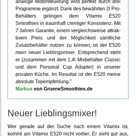
analoge Motor­steuerung wird perfekt durch drei
Pro­gramme ergänzt. Dank des be­währten 2l Pro-
Behälters gelingen dem Vitamix E520
Smoothies in traum­haft cremiger Konsis­tenz. Mit
7 Jahren Garan­tie, einem ver­gleichs­weise attrak­
tivem Preis und der Mög­lich­keit sämt­liche
Zusatz­behälter nutzen zu können, ist der E520
mein neuer Lieb­lings­mixer. Ent­sprechend steht
er (zu­sammen mit dem 1,4l Mixbehälter Classic
und dem Personal Cup Adapter) in unserer
privaten Küche. Im Resultat ist der E520 meine
absolute Top­empfehlung."
Markus
von GrueneSmoothies.de
Neuer Lieblingsmixer!
Wer gerade auf der Suche nach einem Vitamix ist,
kommt am Vitamix E520 nicht vorbei: Er sieht gut aus,