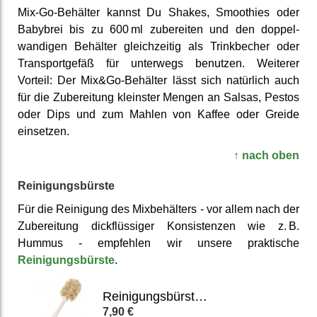
Mix-Go-Behälter kannst Du Shakes, Smoothies oder
Babybrei bis zu 600 ml zu­bereiten und den doppel­
wandigen Behälter gleich­zeitig als Trink­becher oder
Trans­port­gefäß für unter­wegs benutzen. Weiterer
Vorteil: Der Mix&Go-Behälter lässt sich natürlich auch
für die Zu­bere­itung kleinster Mengen an Salsas, Pestos
oder Dips und zum Mahlen von Kaffee oder Greide
einsetzen.
↑ nach oben
Reinigungsbürste
Für die Reinigung des Mix­behälters - vor allem nach der
Zu­bereitung dick­flüssiger Kon­sistenzen wie z. B.
Hummus - empfehlen wir unsere prak­tische
Reinigungs­bürste
.
Reinigungsbürste für Mixbehälter, Entsafter & Flaschen
7,90 €