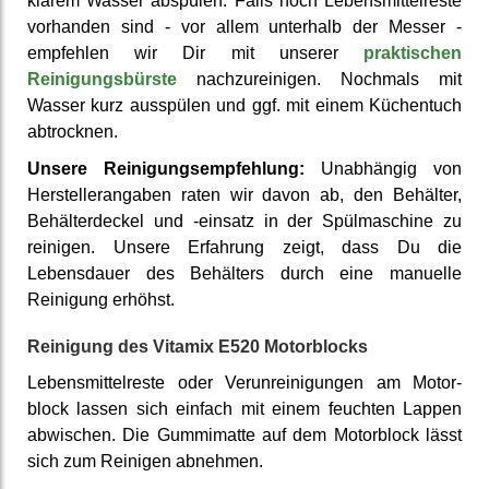
klarem Wasser ab­spülen. Falls noch Lebens­mittel­reste
vor­handen sind - vor allem unter­halb der Messer -
empfehlen wir Dir mit unserer
prak­tischen
Reinigungs­bürste
nach­zureinigen. Nochmals mit
Wasser kurz ausspülen und ggf. mit einem Küchen­tuch
ab­trocknen.
Unsere Reinigungsempfehlung:
Unabhängig von
Herstellerangaben raten wir davon ab, den Behälter,
Behälterdeckel und -einsatz in der Spülmaschine zu
reinigen. Unsere Erfahrung zeigt, dass Du die
Lebensdauer des Behälters durch eine manuelle
Reinigung erhöhst.
Reinigung des Vitamix E520 Motor­blocks
Lebens­mittel­reste oder Ver­unreini­gungen am Motor­
block lassen sich einfach mit einem feuchten Lappen
abwischen. Die Gummi­matte auf dem Motor­block lässt
sich zum Reinigen ab­nehmen.