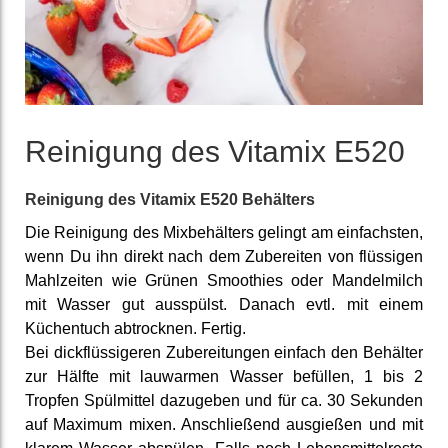
Reinigung des Vitamix E520
Reinigung des Vitamix E520 Behälters
Die Reinigung des Mix­behälters gelingt am einfach­sten,
wenn Du ihn direkt nach dem Zu­bereiten von flüssigen
Mahl­zeiten wie Grünen Smoothies oder Mandel­milch
mit Wasser gut aus­spülst. Danach evtl. mit einem
Küchen­tuch ab­trocknen. Fertig.
Bei dick­flüssigeren Zu­berei­tungen einfach den Behälter
zur Hälfte mit lau­warmen Wasser be­füllen, 1 bis 2
Tropfen Spül­mittel dazu­geben und für ca. 30 Sekunden
auf Maximum mixen. An­schließend ausgießen und mit