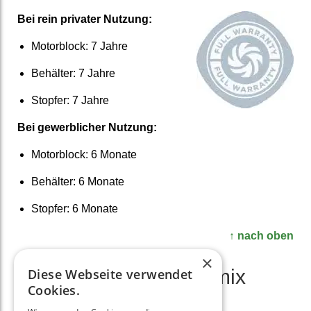
Bei rein privater Nutzung:
Motorblock: 7 Jahre
Behälter: 7 Jahre
Stopfer: 7 Jahre
Bei gewerb­licher Nutzung:
Motor­block: 6 Monate
Behälter: 6 Monate
Stopfer: 6 Monate
↑ nach oben
×
Vitamix E520 vs. Vitamix
Diese Webseite verwendet
Cookies.
E310