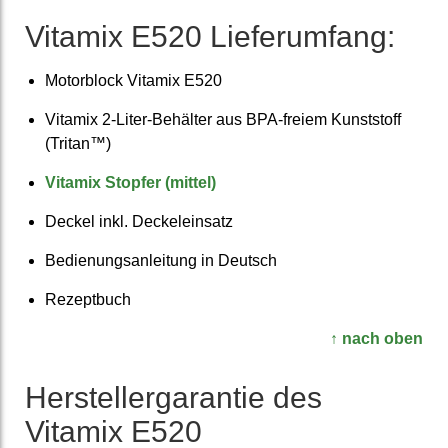
Vitamix E520 Liefer­umfang:
Motorblock Vitamix E520
Vitamix 2-Liter-Behälter aus BPA-freiem Kunst­stoff
(Tritan™)
Vitamix Stopfer (mittel)
Deckel inkl. Deckel­einsatz
Bedienungs­anleitung in Deutsch
Rezept­buch
↑ nach oben
Hersteller­garantie des
Vitamix E520