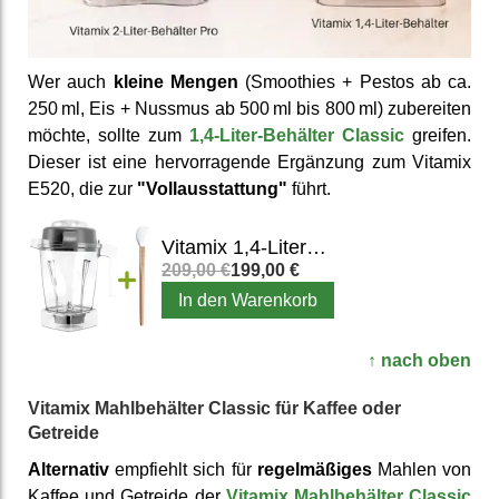
Wer auch
kleine Mengen
(Smoothies + Pestos ab ca.
250 ml, Eis + Nussmus ab 500 ml bis 800 ml) zu­bereiten
möchte, sollte zum
1,4-Liter-Behälter Classic
greifen.
Dieser ist eine hervor­ragende Er­gänzung zum Vitamix
E520, die zur
"Voll­aus­stattung"
führt.
Vitamix 1,4-Liter-Behälter Classic
209,00 €
199,00 €
In den Warenkorb
↑ nach oben
Vitamix Mahlbehälter Classic für Kaffee oder
Getreide
Alter­nativ
empfiehlt sich für
regel­mäßiges
Mahlen von
Kaffee und Getreide der
Vitamix Mahl­behälter Classic