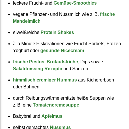
leckere Frucht- und
Gemüse-Smoothies
vegane Pflanzen- und Nussmilch wie z. B.
frische
Mandel­milch
eiweißreiche
Protein Shakes
à la Minute Eis­kreationen wie Frucht-Sorbets, Frozen
Yoghurt oder
gesunde Nicecream
frische Pestos
,
Brotaufstriche
, Dips sowie
Salatdressing Rezepte
und Saucen
himmlisch cremiger Hummus
aus Kicher­erbsen
oder Bohnen
durch Reibungs­wärme er­hitzte heiße Suppen wie
z. B. eine
Tomaten­creme­suppe
Babybrei und
Apfelmus
selbst gemachtes
Nussmus