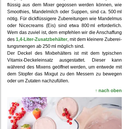
flüssig aus dem Mixer gegossen werden können, wie
Smoothies, Mandel­milch oder Suppen, sind ca. 500 ml
nötig. Für dick­flüssigere Zu­berei­tungen wie Mandelmus
oder Nicecreams (Eis) sind etwa 800 ml er­forder­lich.
Wem das zuviel ist, dem emp­fehlen wir die An­schaffung
des
1,4-Liter-Zusatz­behälter
, mit dem kleinere Zu­berei­
tungs­mengen ab 250 ml möglich sind.
Der Deckel des Mix­behälters ist mit dem typischen
Vitamix-Deckel­einsatz aus­gestattet. Dieser kann
während des Mixens geöffnet werden, um entwede mit
dem Stopfer das Mixgut zu den Messern zu bewegen
oder um Zutaten nachzufüllen.
↑ nach oben