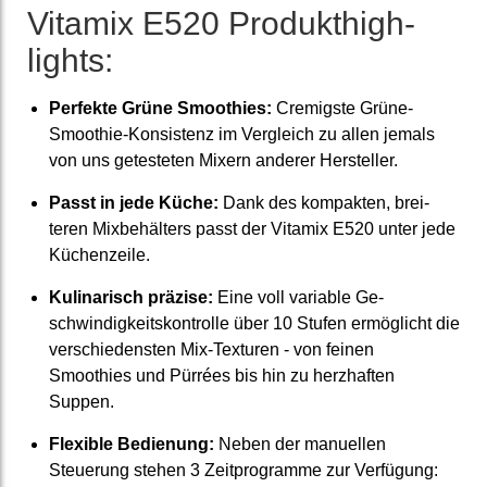
Vitamix E520 Produkt­high­
lights:
Perfekte Grüne Smoothies:
Cremigste Grüne-
Smoothie-Konsis­tenz im Vergleich zu allen jemals
von uns ge­testeten Mixern anderer Her­steller.
Passt in jede Küche:
Dank des kompakten, brei­
teren Mix­behälters passt der Vitamix E520 unter jede
Küchen­zeile.
Kulina­risch präzise:
Eine voll variable Ge­
schwindig­keits­kontrolle über 10 Stufen ermöglicht die
ver­schieden­sten Mix-Texturen - von feinen
Smoothies und Pürrées bis hin zu herz­haften
Suppen.
Flexible Bedienung:
Neben der manuellen
Steuerung stehen 3 Zeitprogramme zur Verfügung: