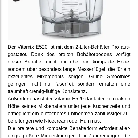
Der Vitamix E520 ist mit dem 2-Liter-Behälter Pro aus­
gestattet. Dank des breiten Behälterbodens verfügt
dieser Behälter nicht nur über ein kompakte Höhe,
sondern über be­sonders lange Messer­flügel, die für ein
ex­zellentes Mix­ergebnis sorgen. Grüne Smoothies
gelingen nicht nur faser­frei, sondern erhalten eine
traumhaft cremig-fluffige Konsis­tenz.
Außerdem passt der Vitamix E520 dank der kompakten
Höhe seines Mix­behälters unter jede Küchen­zeile und
ermög­licht ein ein­facheres Entnehmen zäh­flüssiger Zu­
berei­tungen wie Nicecream oder Hummus.
Die breitere und kompakte Be­hälter­form er­fordert aller­
dings größere Mindest­mengen: Für Zu­berei­tungen, die