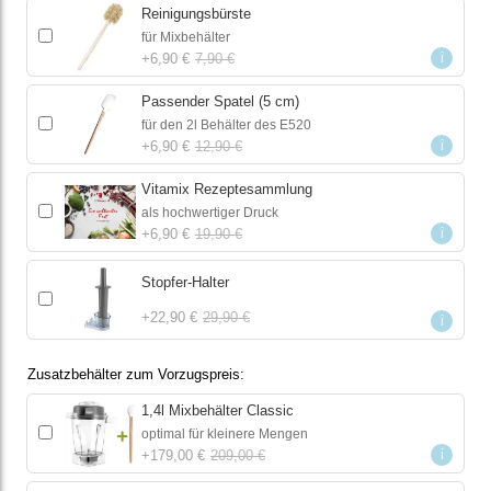
Reinigungsbürste
für Mixbehälter
i
+
6,90 €
7,90 €
Passender Spatel (5 cm)
für den 2l Behälter des E520
i
+
6,90 €
12,90 €
Vitamix Rezeptesammlung
als hochwertiger Druck
i
+
6,90 €
19,90 €
Stopfer-Halter
+
22,90 €
29,90 €
i
Zusatzbehälter zum Vorzugspreis
1,4l Mixbehälter Classic
optimal für kleinere Mengen
i
+
179,00 €
209,00 €