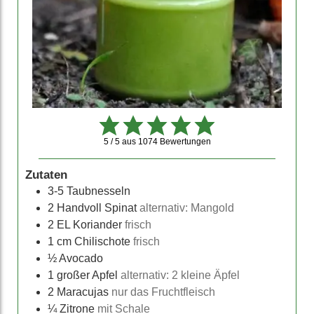
5 / 5
aus
1074
Bewertungen
Zutaten
3-5
Taubnesseln
2
Handvoll Spinat
alternativ: Mangold
2
EL Koriander
frisch
1
cm Chilischote
frisch
½
Avocado
1
großer Apfel
alternativ: 2 kleine Äpfel
2
Maracujas
nur das Fruchtfleisch
¼
Zitrone
mit Schale