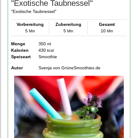
"Exotische Taubnessel"
"Exotische Taubnessel"
Vorbereitung
Zubereitung
Gesamt
5
5
10
Min
Min
Min
Menge
350
ml
Kalorien
430
kcal
Speiseart
Smoothie
Autor
Svenja von GrüneSmoothies.de