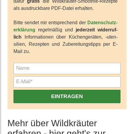
dafür
gratis
die Wild­kräuter-Smoothie-Rezepte
als aus­druck­bare PDF-Datei erhalten.
Bitte sendet mir ent­sprechend der
Daten­schutz­
erklärung
regel­mäßig und
jeder­zeit wider­ruf­
lich
Infor­mationen über Küchen­geräten, -uten­
silien, Rezepten und Zu­berei­tungs­tipps per E-
Mail zu.
EINTRAGEN
Mehr über Wildkräuter
erfahren - hier geht's zur