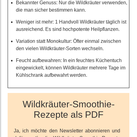
Bekannter Genuss: Nur die Wild­kräuter ver­wenden,
die man sicher bestimmen kann.
Weniger ist mehr: 1 Handvoll Wild­kräuter täglich ist
aus­reichend. Es sind hoch­potente Heil­pflanzen.
Variation statt Mono­kultur: Öfter einmal zwischen
den vielen Wild­kräuter-Sorten wechseln.
Feucht auf­bewahren: In ein feuchtes Küchen­tuch
einge­wickelt, können Wild­kräuter mehrere Tage im
Kühl­schrank auf­bewahrt werden.
Wildkräuter-Smoothie-
Rezepte als PDF
Ja, ich möchte den News­letter abon­nieren und