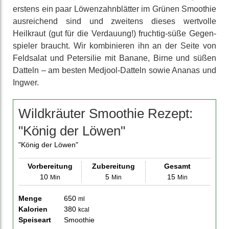
erstens ein paar Löwen­zahn­blätter im Grünen Smoothie
aus­reichend sind und zweitens dieses wertvolle
Heilkraut (gut für die Ver­dauung!) fruchtig-süße Gegen­
spieler braucht. Wir kombi­nieren ihn an der Seite von
Feldsalat und Peter­silie mit Banane, Birne und süßen
Datteln – am besten Medjool-Datteln sowie Ananas und
Ingwer.
Wildkräuter Smoothie Rezept:
"König der Löwen"
"König der Löwen"
Vorbereitung
Zubereitung
Gesamt
10
5
15
Min
Min
Min
Menge
650
ml
Kalorien
380
kcal
Speiseart
Smoothie