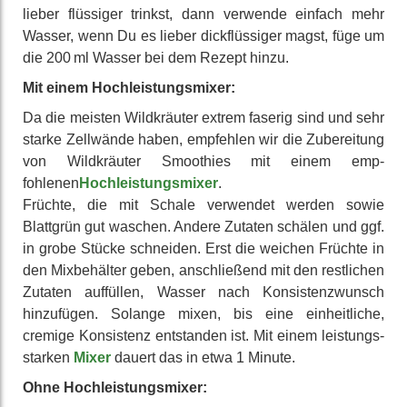
lieber flüssiger trinkst, dann verwende einfach mehr
Wasser, wenn Du es lieber dick­flüssiger magst, füge um
die 200 ml Wasser bei dem Rezept hinzu.
Mit einem Hoch­leistungs­mixer:
Da die meisten Wild­kräuter extrem faserig sind und sehr
starke Zellwände haben, empfehlen wir die Zu­berei­tung
von Wild­kräuter Smoothies mit einem emp­
fohlenen
Hoch­leistungs­mixer
.
Früchte, die mit Schale verwendet werden sowie
Blattgrün gut waschen. Andere Zutaten schälen und ggf.
in grobe Stücke schneiden. Erst die weichen Früchte in
den Mix­behälter geben, an­schließend mit den rest­lichen
Zutaten auf­füllen, Wasser nach Konsis­tenz­wunsch
hinzu­fügen. Solange mixen, bis eine ein­heit­liche,
cremige Konsis­tenz ent­standen ist. Mit einem leistungs­
starken
Mixer
dauert das in etwa 1 Minute.
Ohne Hoch­leistungs­mixer: