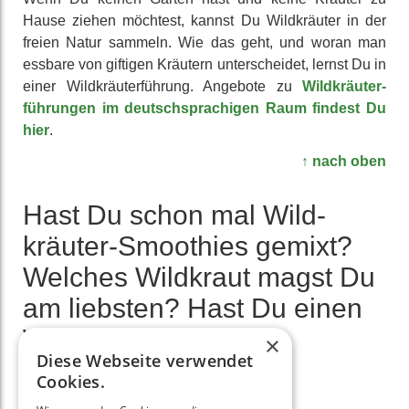
Hause ziehen möchtest, kannst Du Wild­kräuter in der
freien Natur sammeln. Wie das geht, und woran man
essbare von giftigen Kräutern unter­scheidet, lernst Du in
einer Wild­kräuter­führung. Angebote zu
Wild­kräuter­
führungen im deutsch­sprachigen Raum findest Du
hier
.
↑ nach oben
Hast Du schon mal Wild­
kräuter-Smoothies gemixt?
Welches Wildkraut magst Du
am liebsten? Hast Du einen
Wild­kräuter Smoothie
×
Diese Webseite verwendet
Rezepte Favoriten?
Cookies.