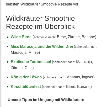
liebsten Wild­kräuter Smoothie Rezepte vor
Wildkräuter Smoothie
Rezepte im Überblick
Wilde Birne
(
Birne, Zitrone, Banane)
schmeckt nach:
Miss Maracuja und die Wilden Drei
(
schmeckt nach:
Maracuja, Minze)
Exo­tische Taub­nessel
(
Maracuja,
schmeckt nach:
Zitrone, Chili)
König der Löwen
(
Ananas, Ingwer)
schmeckt nach:
Kirsch­blüten­fest
(
Birne, Banane)
schmeckt nach:
Unsere Tipps im Umgang mit Wild­kräutern: