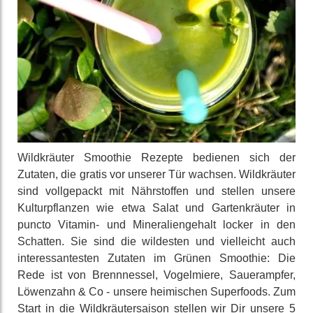
Wild­kräuter Smoothie Rezepte bedienen sich der
Zutaten, die gratis vor unserer Tür wachsen. Wild­kräuter
sind voll­gepackt mit Nähr­stoffen und stellen unsere
Kultur­pflanzen wie etwa Salat und Garten­kräuter in
puncto Vitamin- und Mineralien­gehalt locker in den
Schatten. Sie sind die wildesten und viel­leicht auch
interes­santes­ten Zutaten im Grünen Smoothie: Die
Rede ist von Brenn­nessel, Vogel­miere, Sauer­ampfer,
Löwenzahn & Co - unsere hei­mischen Super­foods. Zum
Start in die Wild­kräuter­saison stellen wir Dir unsere 5