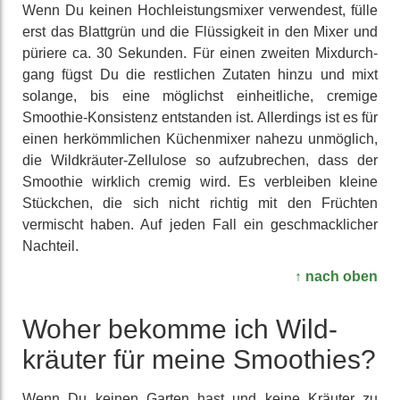
Wenn Du keinen Hoch­leistungs­mixer ver­wendest, fülle
erst das Blattgrün und die Flüssig­keit in den Mixer und
püriere ca. 30 Sekunden. Für einen zweiten Mix­durch­
gang fügst Du die rest­lichen Zutaten hinzu und mixt
solange, bis eine möglichst ein­heit­liche, cremige
Smoothie-Konsis­tenz ent­standen ist. Aller­dings ist es für
einen her­kömm­lichen Küchen­mixer nahezu unmög­lich,
die Wild­kräuter-Zellulose so aufzu­brechen, dass der
Smoothie wirklich cremig wird. Es ver­bleiben kleine
Stück­chen, die sich nicht richtig mit den Früchten
vermischt haben. Auf jeden Fall ein ge­schmack­licher
Nachteil.
↑ nach oben
Woher bekomme ich Wild­
kräuter für meine Smoothies?
Wenn Du keinen Garten hast und keine Kräuter zu