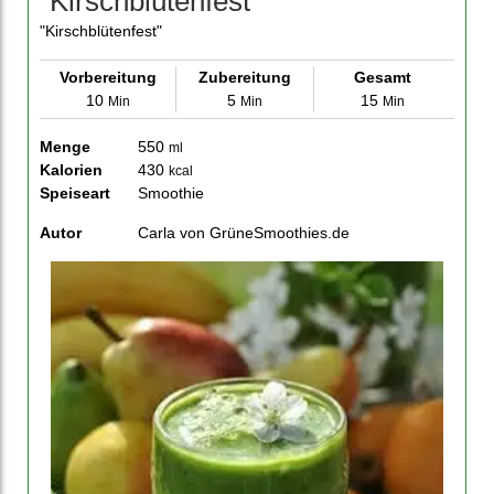
"Kirschblütenfest"
"Kirschblütenfest"
Vorbereitung
Zubereitung
Gesamt
10
5
15
Min
Min
Min
Menge
550
ml
Kalorien
430
kcal
Speiseart
Smoothie
Autor
Carla von GrüneSmoothies.de