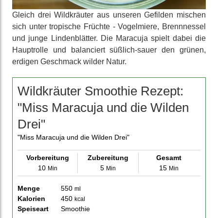
Gleich drei Wild­kräuter aus unseren Gefilden mischen
sich unter tropische Früchte - Vogel­miere, Brenn­nessel
und junge Linden­blätter. Die Maracuja spielt dabei die
Haupt­rolle und balanciert süßlich-sauer den grünen,
erdigen Geschmack wilder Natur.
Wildkräuter Smoothie Rezept:
"Miss Maracuja und die Wilden
Drei"
"Miss Maracuja und die Wilden Drei"
Vorbereitung
Zubereitung
Gesamt
10
5
15
Min
Min
Min
Menge
550
ml
Kalorien
450
kcal
Speiseart
Smoothie