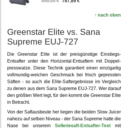
899,00 €
787,89 €
↑ nach oben
Greenstar Elite vs. Sana
Supreme EUJ-727
Die Greenstar Elite ist der preis­günstige Einstiegs-
Entsafter unter den Hori­zontal-Ent­saftern mit Doppel­
press­walze. Diese Technik garantiert einen einzig­artig
voll­mundig-weichen Geschmack bei frisch ge­pressten
Säften - so auch die Elite-Saft­ergebnisse im Vergleich
zu denen aus dem Sana Supreme EUJ-727. Wer darauf
den größten Wert legt, für den kommt die Greenstar Elite
in Betracht.
Von der Saft­ausbeute her liegen die beiden Slow Juicer
nahezu auf selben Niveau - der Sana Supreme hatte die
Nase bei unserem
Sellerie­saft-Entsafter-Test
mit