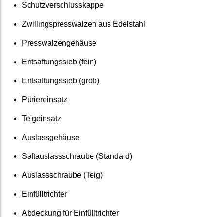
Schutz­verschluss­kappe
Zwillings­press­walzen aus Edelstahl
Press­walzen­gehäuse
Entsaftungs­sieb (fein)
Entsaftungs­sieb (grob)
Pürier­einsatz
Teig­einsatz
Auslass­gehäuse
Saft­auslass­schraube (Standard)
Auslass­schraube (Teig)
Einfüll­trichter
Abdeckung für Einfüll­trichter