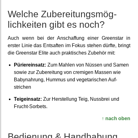
Welche Zu­bereitungs­mög­
lich­keiten gibt es noch?
Auch wenn bei der An­schaffung einer Greenstar in
erster Linie das Entsaften im Fokus stehen dürfte, bringt
die Greenstar Elite auch prak­tisches Zubehör mit:
Püriereinsatz:
Zum Mahlen von Nüssen und Samen
sowie zur Zu­berei­tung von cremigen Massen wie
Baby­nahrung, Hummus und vege­tarischen Auf­
strichen
Teigeinsatz:
Zur Her­stellung Teig, Nussbrei und
Frucht-Sorbets.
↑ nach oben
Bedienung & Hand­habung