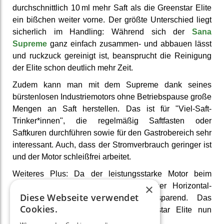
durch­schnitt­lich 10 ml mehr Saft als die Greenstar Elite
ein bißchen weiter vorne. Der größte Unter­schied liegt
sicher­lich im Handling: Während sich der
Sana
Supreme
ganz einfach zusammen- und abbauen lässt
und ruckzuck ge­reinigt ist, be­ansprucht die Reinigung
der Elite schon deutlich mehr Zeit.
Zudem kann man mit dem Supreme dank seines
bürsten­losen Industrie­motors ohne Betriebs­pause große
Mengen an Saft her­stellen. Das ist für "Viel-Saft-
Trinker*innen", die regel­mäßig Saft­fasten oder
Saftkuren durch­führen sowie für den Gastro­bereich sehr
interes­sant. Auch, dass der Strom­verbrauch geringer ist
und der Motor schleiß­frei arbeitet.
Weiteres Plus: Da der leistungs­starke Motor beim
Supreme vertikal verbaut ist, ist dieser Horizontal-
×
Diese Webseite verwendet
Entsafter sogar noch richtig platz­sparend. Das
Cookies.
wiederum kann man von der Greenstar Elite nun
wirklich nicht behaupten.