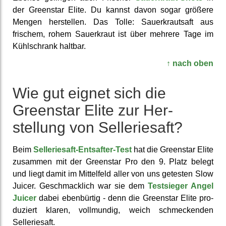
der Greenstar Elite. Du kannst davon sogar größere
Mengen her­stellen. Das Tolle: Sauer­kraut­saft aus
frischem, rohem Sauer­kraut ist über mehrere Tage im
Kühl­schrank haltbar.
↑ nach oben
Wie gut eignet sich die
Greenstar Elite zur Her­
stellung von Sellerie­saft?
Beim
Sellerie­saft-Entsafter-Test
hat die Greenstar Elite
zusammen mit der Greenstar Pro den 9. Platz belegt
und liegt damit im Mittel­feld aller von uns getesten Slow
Juicer. Ge­schmack­lich war sie dem
Test­sieger Angel
Juicer
dabei eben­bürtig - denn die Greenstar Elite pro­
duziert klaren, voll­mundig, weich schmecken­den
Sellerie­saft.