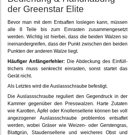
der Greenstar Elite
Bevor man mit dem Entsaften loslegen kann, müssen
alle 8 Teile bis zum Einrasten zusammen­gesetzt
werden. Wichtig ist hierbei, dass die beiden Walzen so
in­einander­greifen, dass der Punkt zwischen den beiden
Punkten der anderen Walze liegt.
Häufiger Anfänger­fehler:
Die Ab­deckung des Einfüll­
trichers muss senkrecht einrasten, sonst startet das
Gerät nicht.
Als Letztes wird die Auslass­schraube befestigt.
Die Auslass­schraube reguliert den Gegendruck in der
Kammer gegenüber den Press­walzen. Harte Zutaten
wie Karotten, Äpfel oder Knollen­sellerie können bei voll
an­gezogener Auslass­schraube problem­los entsaftet
werden, wobei Gräser wie Weizen- oder Gersten­gras,
Blattgrün, Stauden­sellerie und weicheres Obst und