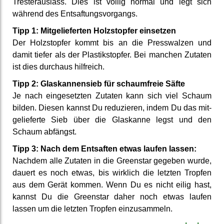
Trester­auslass. Dies ist völlig normal und legt sich
während des Ent­saftungs­vorgangs.
Tipp 1: Mit­geliefer­ten Holz­stopfer einsetzen
Der Holz­stopfer kommt bis an die Press­walzen und
damit tiefer als der Plastik­stopfer. Bei manchen Zutaten
ist dies durchaus hilfreich.
Tipp 2: Glas­kannen­sieb für schaum­freie Säfte
Je nach ein­gesetzten Zutaten kann sich viel Schaum
bilden. Diesen kannst Du redu­zieren, indem Du das mit­
geliefer­te Sieb über die Glaskanne legst und den
Schaum abfängst.
Tipp 3: Nach dem Ent­saften etwas laufen lassen:
Nachdem alle Zutaten in die Greenstar gegeben wurde,
dauert es noch etwas, bis wirklich die letzten Tropfen
aus dem Gerät kommen. Wenn Du es nicht eilig hast,
kannst Du die Greenstar daher noch etwas laufen
lassen um die letzten Tropfen ein­zusammeln.