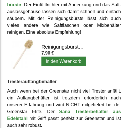
bürste
. Der Einfüll­trichter mit Abdeckung und das Saft­
auslass­gehäuse lassen sich damit schnell und einfach
säubern. Mit der Reinigungs­bürste lässt sich auch
vieles andere wie Saft­flaschen oder Mix­behälter
reinigen. Eine absolute Emp­fehlung!
Reinigungsbürste für Mixbehälter, Entsafter & Flaschen
7,90 €
In den Warenkorb
Trester­auffang­behälter
Auch wenn bei der Greenstar nicht viel Trester anfällt,
ein Auffang­behälter ist trotzdem er­forder­lich nach
unserer Er­fahrung und wird NICHT mit­geliefert bei der
Greenstar Elite. Der
Sana Trester­behälter aus
Edelstahl
mit Griff passt perfekt zur Greenstar und ist
auch sehr robust.