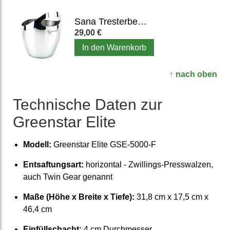
Sana Tresterbehälter aus Edelstahl für EUJ-707
29,00 €
In den Warenkorb
↑ nach oben
Tech­nische Daten zur
Greenstar Elite
Modell:
Greenstar Elite GSE-5000-F
Entsaftungs­art:
hori­zontal - Zwillings-Press­walzen,
auch Twin Gear genannt
Maße (Höhe x Breite x Tiefe):
31,8 cm x 17,5 cm x
46,4 cm
Einfüll­schacht:
4 cm Durch­messer