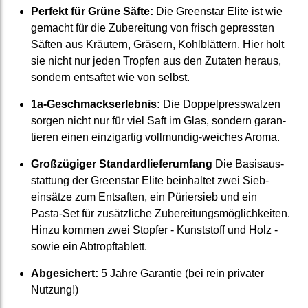
Perfekt für Grüne Säfte:
Die Greenstar Elite ist wie
gemacht für die Zu­berei­tung von frisch ge­pressten
Säften aus Kräutern, Gräsern, Kohl­blättern. Hier holt
sie nicht nur jeden Tropfen aus den Zutaten heraus,
sondern entsaftet wie von selbst.
1a-Geschmackserlebnis:
Die Doppel­press­walzen
sorgen nicht nur für viel Saft im Glas, sondern garan­
tieren einen einzig­artig vollmundig-weiches Aroma.
Großzügiger Standard­liefer­umfang
Die Basis­aus­
stattung der Greenstar Elite be­inhaltet zwei Sieb­
einsätze zum Entsaften, ein Pürier­sieb und ein
Pasta-Set für zusätz­liche Zu­berei­tungs­möglich­keiten.
Hinzu kommen zwei Stopfer - Kunst­stoff und Holz -
sowie ein Abtropf­tablett.
Abgesichert:
5 Jahre Garantie (bei rein privater
Nutzung!)