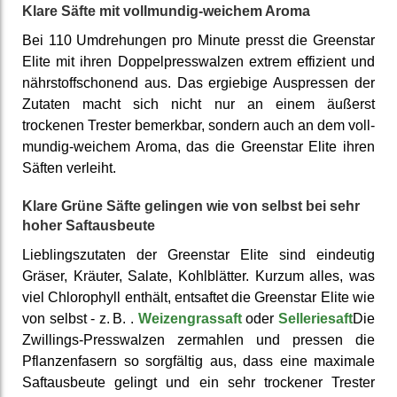
Klare Säfte mit voll­mundig-weichem Aroma
Bei 110 Um­drehungen pro Minute presst die Greenstar
Elite mit ihren Doppel­press­walzen extrem effizient und
nähr­stoff­schonend aus. Das ergiebige Aus­pressen der
Zutaten macht sich nicht nur an einem äußerst
trockenen Trester bemerkbar, sondern auch an dem voll­
mundig-weichem Aroma, das die Greenstar Elite ihren
Säften verleiht.
Klare Grüne Säfte gelingen wie von selbst bei sehr
hoher Saft­ausbeute
Lieblingszutaten der Greenstar Elite sind eindeutig
Gräser, Kräuter, Salate, Kohl­blätter. Kurzum alles, was
viel Chloro­phyll enthält, entsaftet die Greenstar Elite wie
von selbst - z. B. .
Weizengrassaft
oder
Selleriesaft
Die
Zwillings-Press­walzen zermahlen und pressen die
Pflanzen­fasern so sorg­fältig aus, dass eine maximale
Saft­ausbeute gelingt und ein sehr trockener Trester