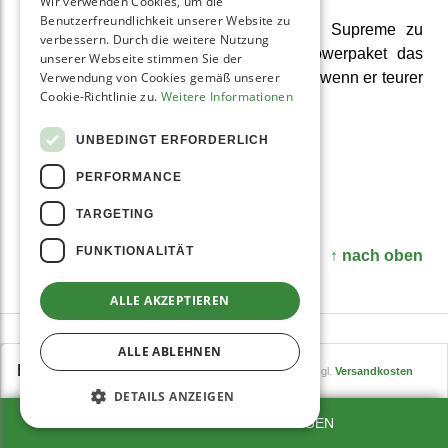
Wir verwenden Cookies, um die
Benutzerfreundlichkeit unserer Website zu
Wer die Leistungs­merkmale des Sana Supreme zu
verbessern. Durch die weitere Nutzung
nutzen weiß, für den dürfte dieses Power­paket das
unserer Webseite stimmen Sie der
richtige Gerät zum Entsaften sein - auch, wenn er teurer
Verwendung von Cookies gemäß unserer
Cookie-Richtlinie zu.
Weitere Informationen
als die Greenstar Elite ist.
UNBEDINGT ERFORDERLICH
Sana Supreme 727
PERFORMANCE
"Supreme"
699,00 €
TARGETING
FUNKTIONALITÄT
↑ nach oben
ALLE AKZEPTIEREN
Fragen & Antworten zum
ALLE ABLEHNEN
693,45
Produkt
EUR
749,00
inkl. MwSt., zzgl.
Versandkosten
DETAILS ANZEIGEN
SEHR GUT
(4.9 / 5)
aus
1106
Bewertungen bei: google.com, idealo.de, shopvote.de ⓘ
ZUM WARENKORB HINZUFÜGEN
Informationen zur Echtheit der Bewertungen
Stelle eine Frage zu diesem Produkt
Fragenanzahl: 2