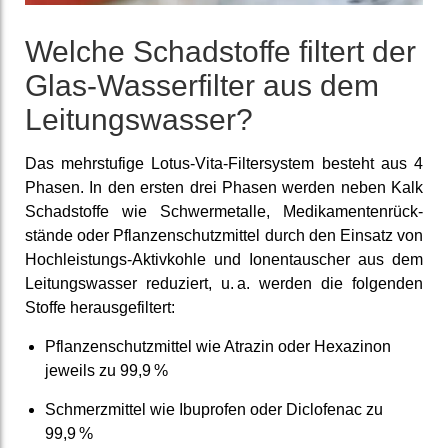
Welche Schad­stoffe filtert der
Glas-Wasserfilter aus dem
Leitungs­wasser?
Das mehr­stufige Lotus-Vita-Filter­system besteht aus 4
Phasen. In den ersten drei Phasen werden neben Kalk
Schad­stoffe wie Schwer­metalle, Medi­kamenten­rück­
stände oder Pflanzen­schutz­mittel durch den Einsatz von
Hoch­leistungs-Aktiv­kohle und Ionen­tauscher aus dem
Leitungs­wasser re­duziert, u. a. werden die folgen­den
Stoffe heraus­gefiltert:
Pflanzen­schutz­mittel wie Atrazin oder Hexazinon
jeweils zu 99,9 %
Schmerz­mittel wie Ibuprofen oder Diclo­fenac zu
99,9 %