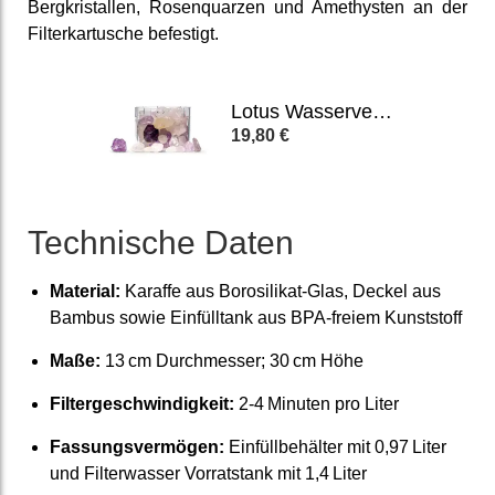
Berg­kris­tallen, Rosen­quarzen und Ame­thysten an der
Filter­kartusche be­festigt.
Lotus Wasserveredler mit Kristallsteinen
19,80 €
Technische Daten
Material:
Karaffe aus Boro­silikat-Glas, Deckel aus
Bambus sowie Einfüll­tank aus BPA-freiem Kunst­stoff
Maße:
13 cm Durch­messer; 30 cm Höhe
Filter­geschwindig­keit:
2-4 Minuten pro Liter
Fassungs­vermögen:
Einfüll­behälter mit 0,97 Liter
und Filter­wasser Vorrats­tank mit 1,4 Liter