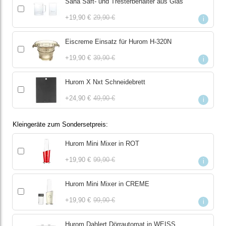
Sana Saft- und Tresterbehälter aus Glas
+
19,90 €
29,90 €
i
Eiscreme Einsatz für Hurom H-320N
+
19,90 €
39,90 €
i
Hurom X Nxt Schneidebrett
+
24,90 €
49,90 €
i
Kleingeräte zum Sondersetpreis
Hurom Mini Mixer in ROT
+
19,90 €
99,90 €
i
Hurom Mini Mixer in CREME
+
19,90 €
99,90 €
i
Hurom Dahlert Dörrautomat in WEISS