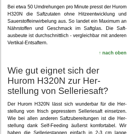
Bei etwa 50 Um­drehungen pro Minute presst der Hurom
H320N die Saft­zutaten ohne Hitze­entwick­lung und
Sauer­stoff­einwirbe­lung aus. So landet ein Maximum an
Nähr­stoffen und Geschmack im Saftglas. Die Saft­
ausbeute ist durch­schnitt­lich - ver­gleich­bar mit anderen
Vertikal-Ent­saftern.
↑ nach oben
Wie gut eignet sich der
Hurom H320N zur Her­
stellung von Sellerie­saft?
Der Hurom H320N lässt sich wunderbar für die Her­
stellung von frisch ge­presstem Sellerie­saft ein­setzen.
Wie bei allen anderen Saft­zuberei­tungen ist die Her­
stellung dank Self-Feeding äußerst komfortabel. Wir
haben die Sellerie­stangen einfach in 2-3 cm lange