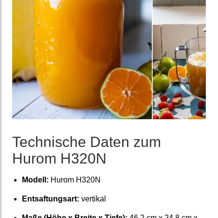
Tech­nische Daten zum
Hurom H320N
Modell:
Hurom H320N
Ent­saftungs­art:
vertikal
Maße (Höhe x Breite x Tiefe):
46,2 cm x 24,8 cm x