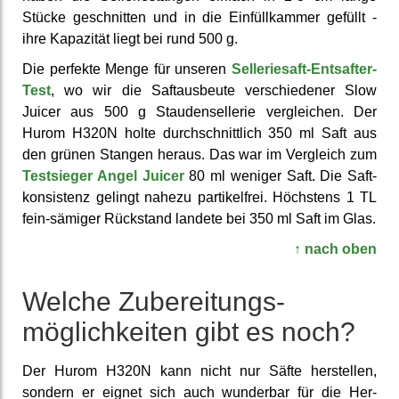
Stücke ge­schnit­ten und in die Einfüll­kammer gefüllt -
ihre Kapazität liegt bei rund 500 g.
Die perfekte Menge für unseren
Sellerie­saft-Entsafter-
Test
, wo wir die Saft­ausbeute ver­schie­dener Slow
Juicer aus 500 g Stauden­sellerie ver­gleichen. Der
Hurom H320N holte durch­schnitt­lich 350 ml Saft aus
den grünen Stangen heraus. Das war im Vergleich zum
Test­sieger Angel Juicer
80 ml weniger Saft. Die Saft­
konsis­tenz gelingt nahezu partikel­frei. Höchstens 1 TL
fein-sämiger Rückstand landete bei 350 ml Saft im Glas.
↑ nach oben
Welche Zuberei­tungs­
möglich­keiten gibt es noch?
Der Hurom H320N kann nicht nur Säfte her­stellen,
sondern er eignet sich auch wunderbar für die Her­