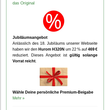
das Original
Jubiläums­angebot
Anläss­lich des 18. Jubiläums unserer Web­seite
haben wir den
Hurom H320N
um 22 % auf
469 €
reduziert. Dieses An­gebot ist
gültig solange
Vorrat reicht
.
Wähle Deine persön­liche Premium-Beigabe
Mehr »