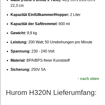
22,3 cm
Kapazität Einfüllkammer/Hopper:
2 Liter
Kapazität der Saft­trommel:
600 ml
Gewicht:
9,9 kg
Leistung:
200 Watt; 50 Um­drehungen pro Minute
Spannung:
230 - 240 Volt
Material:
BPA/BPS-freier Kunst­stoff
Sicherung:
250V 5A
↑ nach oben
Hurom H320N Liefer­umfang: