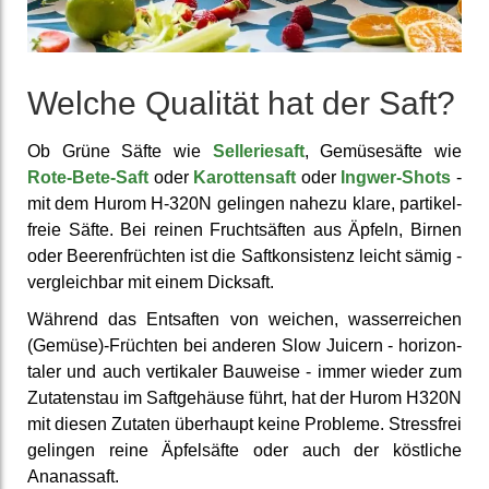
Welche Qualität hat der Saft?
Ob Grüne Säfte wie
Sellerie­saft
, Gemüse­säfte wie
Rote-Bete-Saft
oder
Karotten­saft
oder
Ingwer-Shots
-
mit dem Hurom H-320N gelingen nahezu klare, partikel­
freie Säfte. Bei reinen Frucht­säften aus Äpfeln, Birnen
oder Beeren­früchten ist die Saft­konsis­tenz leicht sämig -
ver­gleich­bar mit einem Dicksaft.
Während das Entsaften von weichen, wasser­reichen
(Gemüse)-Früchten bei anderen Slow Juicern - horizon­
taler und auch verti­kaler Bauweise - immer wieder zum
Zutaten­stau im Saft­gehäuse führt, hat der Hurom H320N
mit diesen Zutaten überhaupt keine Probleme. Stress­frei
gelingen reine Äpfel­säfte oder auch der köst­liche
Ananas­saft.