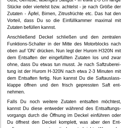
Stücke oder viertelst bzw. achtelst - je nach Größe der
Zutaten - Äpfel, Birnen, Zitrus­früchte etc. Das hat den
Vorteil, dass Du so die Einfüll­kammer maximal mit
Zutaten befüllen kannst.
An­schließend Deckel schließen und den zentralen
Funktions-Schalter in der Mitte des Motor­blocks nach
oben auf 'ON' drücken. Nun legt der Hurom H320N mit
dem Entsaften der ein­gefüll­ten Zutaten los und zwar
ohne, dass Du etwas tun musst. Je nach Saft­zuberei­
tung ist der Hurom H-320N nach etwa 2-3 Minuten mit
dem Entsaften fertig. Nun kannst Du die Saft­auslass­
klappe öffnen und den frisch ge­press­ten Saft ent­
nehmen.
Falls Du noch weitere Zutaten entsaften möchtest,
kannst Du diese entweder während des Ent­saftungs­
vorgangs durch die Öffnung im Deckel einführen oder
Du öffnest den Deckel komplett, was aber den Ent­