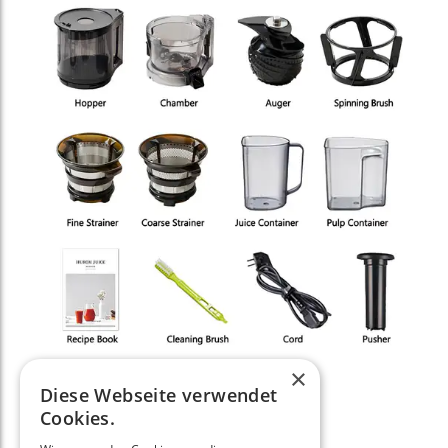
×
Diese Webseite verwendet
Motor­block mit Netzkabel
Cookies.
Megahopper/ Einfüll­kammer