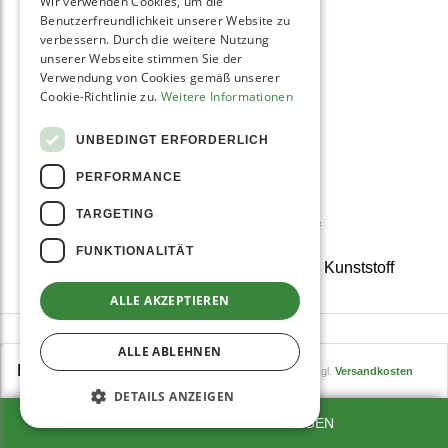
Wir verwenden Cookies, um die
Benutzerfreundlichkeit unserer Website zu
Press­kammer
verbessern. Durch die weitere Nutzung
unserer Webseite stimmen Sie der
1 Press­schnecke
Verwendung von Cookies gemäß unserer
Cookie-Richtlinie zu.
Weitere Informationen
Abstreifer
UNBEDINGT ERFORDERLICH
Feinsieb
PERFORMANCE
Grobsieb
TARGETING
Saftbehälter aus BPA-freiem Kunst­stoff
FUNKTIONALITÄT
Trester­auffang­behälter aus BPA-freiem Kunst­stoff
ALLE AKZEPTIEREN
Stopfer
Kleine Reinigungs­bürste
ALLE ABLEHNEN
469,00
EUR
599,00
inkl. MwSt., zzgl.
Versandkosten
Bedienungs­anleitung
DETAILS ANZEIGEN
SEHR GUT
(4.9 / 5)
aus
1105
Bewertungen bei: google.com, idealo.de, shopvote.de ⓘ
Hurom-Rezeptebuch mit 15 Saft­rezepten
ZUM WARENKORB HINZUFÜGEN
Informationen zur Echtheit der Bewertungen