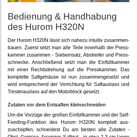
Bedienung & Hand­habung
des Hurom H320N
Der Hurom H320N lässt sich nahezu intuitiv zusammen­
bauen. Zuerst setzt man alle Teile inner­halb der Press­
kammer zusammen - Sieb­einsatz, Ab­streifer und Press­
schnecke. An­schließend setzt man die Einfüll­kammer
mit einer Rechts­drehung auf die Press­kammer. Das
komplette Saft­gehäuse ist nun zusammen­gesetzt und
wird ent­sprechend der Vor­richtung für Saft­auslass und
Trester­auslass auf den Motor­block gesetzt.
Zutaten vor dem Entsaften klein­schneiden
Um die Vorzüge der großen Einfüll­kammer und der Self-
Feeding-Funktion des Hurom H320N komplett aus­
zuschöpfen, schneidest Du am besten alle Zutaten -
Obst, Gemüse, faseriges Saftgut - in etwa 2-3 cm lange