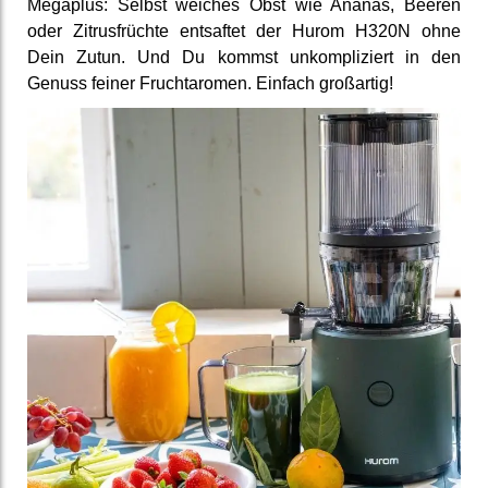
Megaplus: Selbst weiches Obst wie Ananas, Beeren
oder Zitrus­früchte ent­saftet der Hurom H320N ohne
Dein Zutun. Und Du kommst un­kompli­ziert in den
Genuss feiner Frucht­aromen. Einfach groß­artig!