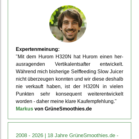
Experten­meinung:
"Mit dem Hurom H320N hat Hurom einen her­
aus­ragen­den Vertikal­ent­safter ent­wickelt.
Während mich bis­herige Self­feeding Slow Juicer
nicht über­zeugen konnten und wir diese deshalb
nie ver­kauft haben, ist der H320N in vielen
Punkten sehr kon­sequent weiter­ent­wickelt
worden - daher meine klare Kauf­empfehlung."
Markus
von GrüneSmoothies.de
2008 - 2026 | 18 Jahre GrüneSmoothies.de -