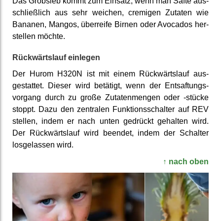
Das Grobsieb kommt zum Einsatz, wenn man Säfte aus­
schließ­lich aus sehr weichen, cremigen Zutaten wie
Bananen, Mangos, über­reife Birnen oder Avocados her­
stellen möchte.
Rückwärts­lauf einlegen
Der Hurom H320N ist mit einem Rück­wärts­lauf aus­
gestattet. Dieser wird betätigt, wenn der Ent­saftungs­
vorgang durch zu große Zutaten­mengen oder -stücke
stoppt. Dazu den zentralen Funktions­schalter auf REV
stellen, indem er nach unten gedrückt gehalten wird.
Der Rück­wärts­lauf wird beendet, indem der Schalter
los­gelassen wird.
↑ nach oben