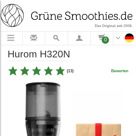
0
Hurom H320N
(13)
Bewerten