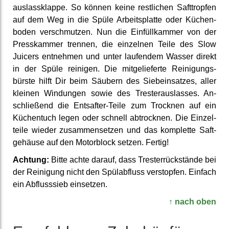
auslass­klappe. So können keine rest­lichen Saft­tropfen
auf dem Weg in die Spüle Arbeits­platte oder Küchen­
boden ver­schmutzen. Nun die Einfüll­kammer von der
Press­kammer trennen, die einzelnen Teile des Slow
Juicers entnehmen und unter laufendem Wasser direkt
in der Spüle reinigen. Die mit­geliefer­te Reinigungs­
bürste hilft Dir beim Säubern des Sieb­einsatzes, aller
kleinen Windungen sowie des Trester­auslasses. An­
schließend die Entsafter-Teile zum Trocknen auf ein
Küchen­tuch legen oder schnell ab­trocknen. Die Einzel­
teile wieder zusammen­setzen und das komplette Saft­
gehäuse auf den Motor­block setzen. Fertig!
Achtung:
Bitte achte darauf, dass Trester­rück­stände bei
der Reinigung nicht den Spül­abfluss ver­stopfen. Einfach
ein Abfluss­sieb ein­setzen.
↑ nach oben