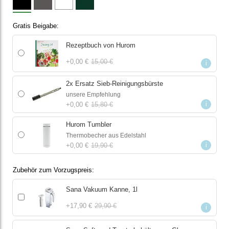
Gratis Beigabe
Rezeptbuch von Hurom
+
0,00 €
15,00 €
i
2x Ersatz Sieb-Reinigungsbürste
unsere Empfehlung
i
+
0,00 €
15,80 €
Hurom Tumbler
Thermobecher aus Edelstahl
i
+
0,00 €
19,90 €
Zubehör zum Vorzugspreis
Sana Vakuum Kanne, 1l
+
17,90 €
29,90 €
i