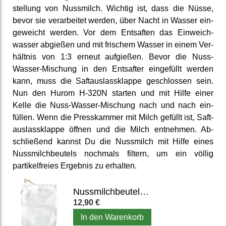
stellung von Nussmilch. Wichtig ist, dass die Nüsse,
bevor sie ver­arbeitet werden, über Nacht in Wasser ein­
geweicht werden. Vor dem Entsaften das Einweich­
wasser abgießen und mit frischem Wasser in einem Ver­
hältnis von 1:3 erneut auf­gießen. Bevor die Nuss-
Wasser-Mischung in den Entsafter ein­gefüllt werden
kann, muss die Saft­auslass­klappe ge­schlossen sein.
Nun den Hurom H-320N starten und mit Hilfe einer
Kelle die Nuss-Wasser-Mischung nach und nach ein­
füllen. Wenn die Press­kammer mit Milch gefüllt ist, Saft­
auslass­klappe öffnen und die Milch ent­nehmen. Ab­
schließend kannst Du die Nussmilch mit Hilfe eines
Nuss­milch­beutels nochmals filtern, um ein völlig
partikel­freies Ergebnis zu erhalten.
Nussmilchbeutel aus Hanf
12,90 €
In den Warenkorb