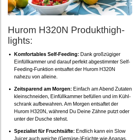
Hurom H320N Produkt­high­
lights:
Komfor­tables Self-Feeding:
Dank groß­zügiger
Einfüll­kammer und darauf perfekt ab­gestimm­ter Self-
Feeding-Funktion entsaftet der Hurom H320N
nahezu von alleine.
Zeit­sparend am Morgen:
Einfach am Abend Zutaten
klein­schneiden, Einfüll­kammer befüllen und im Kühl­
schrank auf­bewahren. Am Morgen entsaftet der
Hurom H320N, während Du Deine Zähne putzt oder
unter der Dusche stehst.
Spezialist für Frucht­säfte:
Endlich kann ein Slow
Juicer auch weiche (Gemüse-)Früchte wie Ananas,