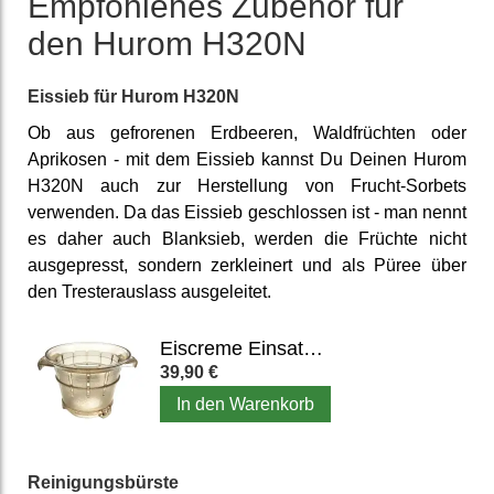
Emp­fohlenes Zubehör für
den Hurom H320N
Eissieb für Hurom H320N
Ob aus gefrorenen Erdbeeren, Waldfrüchten oder
Aprikosen - mit dem Eissieb kannst Du Deinen Hurom
H320N auch zur Herstellung von Frucht-Sorbets
verwenden. Da das Eissieb geschlossen ist - man nennt
es daher auch Blanksieb, werden die Früchte nicht
ausgepresst, sondern zerkleinert und als Püree über
den Tresterauslass ausgeleitet.
Eiscreme Einsatz / Eissieb für Hurom H320N
39,90 €
In den Warenkorb
Reinigungs­bürste