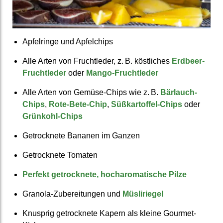
Apfel­ringe und Apfel­chips
Alle Arten von Frucht­leder, z. B. köstliches
Erdbeer-
Fruchtleder
oder
Mango-Fruchtleder
Alle Arten von Gemüse-Chips wie z. B.
Bärlauch-
Chips
,
Rote-Bete-Chip
,
Süßkartoffel-Chips
oder
Grünkohl-Chips
Getrock­nete Bananen im Ganzen
Getrock­nete Tomaten
Perfekt getrocknete, hocharomatische Pilze
Granola-Zu­berei­tungen und
Müsliriegel
Knusprig ge­trock­nete Kapern als kleine Gourmet-