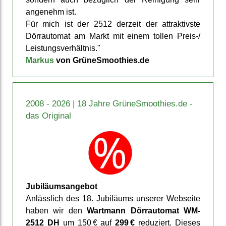
angenehm ist.
Für mich ist der 2512 derzeit der attrak­tivste
Dörr­automat am Markt mit einem tollen Preis-/
Leistungs­verhältnis."
Markus
von GrüneSmoothies.de
2008 - 2026 | 18 Jahre GrüneSmoothies.de -
das Original
Jubiläums­angebot
Anläss­lich des 18. Jubiläums unserer Web­seite
haben wir den
Wartmann Dörrautomat WM-
2512 DH
um 150 € auf
299 €
reduziert. Dieses