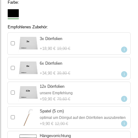
Farbe:
Empfohlenes Zubehör
3x Dörrfolien
+
18,90 €
19,90 €
i
6x Dörrfolien
+
34,90 €
39,80 €
i
12x Dörrfolien
unsere Empfehlung
i
+
59,90 €
79,60 €
Spatel (5 cm)
optimal um Dörrgut auf den Dörrfolien auszubreiten
i
+
9,90 €
12,90 €
Hängevorrichtung