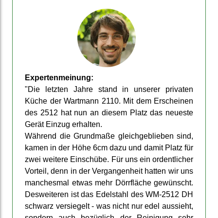
Experten­meinung:
"Die letzten Jahre stand in unserer privaten
Küche der Wartmann 2110. Mit dem Er­scheinen
des 2512 hat nun an diesem Platz das neueste
Gerät Einzug er­halten.
Während die Grund­maße gleich­geblieben sind,
kamen in der Höhe 6cm dazu und damit Platz für
zwei weitere Ein­schübe. Für uns ein ordent­licher
Vorteil, denn in der Ver­gangen­heit hatten wir uns
manches­mal etwas mehr Dörr­fläche ge­wünscht.
Des­weiteren ist das Edelstahl des WM-2512 DH
schwarz ver­siegelt - was nicht nur edel aus­sieht,
sondern auch bezüg­lich der Reinigung sehr