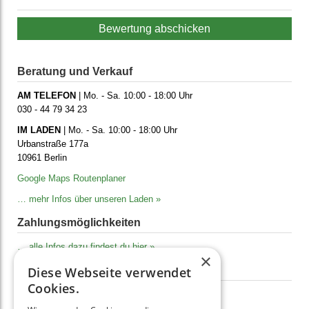
Bewertung abschicken
Beratung und Verkauf
AM TELEFON
| Mo. - Sa. 10:00 - 18:00 Uhr
030 - 44 79 34 23
IM LADEN
| Mo. - Sa. 10:00 - 18:00 Uhr
Urbanstraße 177a
10961 Berlin
Google Maps Routenplaner
… mehr Infos über unseren Laden »
Zahlungs­möglich­keiten
… alle Infos dazu findest du hier »
×
Versand
Diese Webseite verwendet
Cookies.