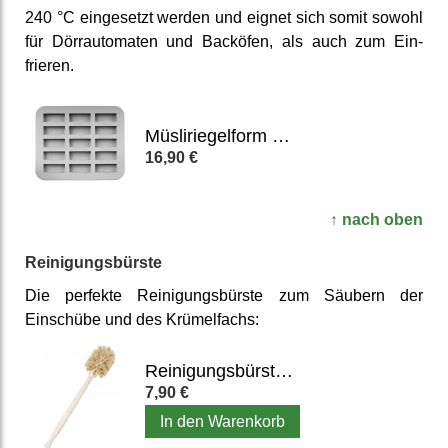
240 °C eingesetzt werden und eignet sich somit sowohl
für Dörr­automaten und Back­öfen, als auch zum Ein­
frieren.
Müsliriegelform aus Lebensmittelsilikon
16,90 €
↑ nach oben
Reinigungs­bürste
Die perfekte Reini­gungs­bürste zum Säubern der
Einschübe und des Krümel­fachs:
Reinigungsbürste für Mixbehälter, Entsafter & Flaschen
7,90 €
In den Warenkorb