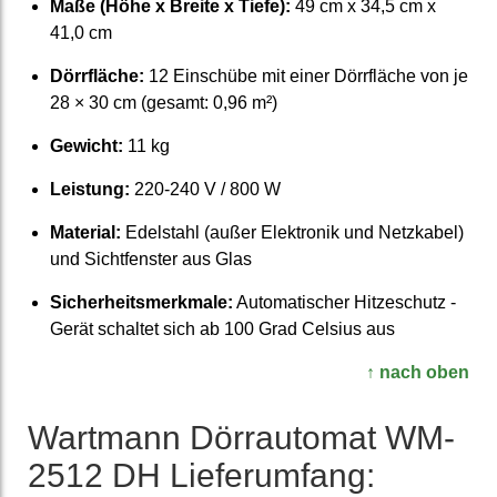
Maße (Höhe x Breite x Tiefe):
49 cm x 34,5 cm x
41,0 cm
Dörrfläche:
12 Einschübe mit einer Dörrfläche von je
28 × 30 cm (gesamt: 0,96 m²)
Gewicht:
11 kg
Leistung:
220-240 V / 800 W
Material:
Edelstahl (außer Elek­tronik und Netz­kabel)
und Sicht­fenster aus Glas
Sicherheits­merkmale:
Auto­matischer Hitze­schutz -
Gerät schaltet sich ab 100 Grad Celsius aus
↑ nach oben
Wartmann Dörr­automat WM-
2512 DH Liefer­umfang: