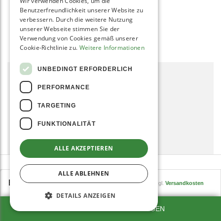
Wir verwenden Cookies, um die
Benutzerfreundlichkeit unserer Website zu
verbessern. Durch die weitere Nutzung
Mehr Infos »
unserer Webseite stimmen Sie der
Verwendung von Cookies gemäß unserer
Cookie-Richtlinie zu.
Weitere Informationen
UNBEDINGT ERFORDERLICH
REZEPTE
PERFORMANCE
Grüne Smoothies Rezepte für Anfänger
TARGETING
Smoothie Rezepte & mehr
Chia Samen Rezepte
FUNKTIONALITÄT
Nicecream Rezepte
Mandelmilch selber machen
ALLE AKZEPTIEREN
Mandelmus selber machen - Das 5 Min. Rezept
Pesto Rezepte
ALLE ABLEHNEN
299,00
EUR
449,00
inkl. MwSt., zzgl.
Versandkosten
Detox Kur
DETAILS ANZEIGEN
SEHR GUT
(4.9 / 5)
Selleriesaft Rezepte
aus
1107
Bewertungen bei: google.com, idealo.de, shopvote.de ⓘ
ZUM WARENKORB HINZUFÜGEN
Dörrautomaten-Rezepte
Informationen zur Echtheit der Bewertungen