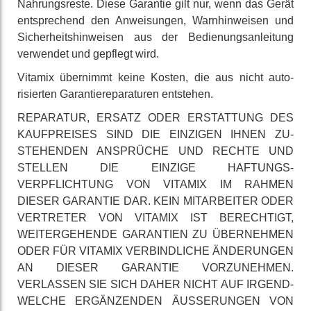
Nahrungs­reste. Diese Garantie gilt nur, wenn das Gerät
ent­sprechend den An­weisungen, Warn­hinweisen und
Sicherheits­hinweisen aus der Be­dienungs­anleitung
verwendet und gepflegt wird.
Vitamix übernimmt keine Kosten, die aus nicht auto­
risierten Garantie­reparaturen entstehen.
REPARATUR, ERSATZ ODER ER­STATTUNG DES
KAUF­PREISES SIND DIE EINZIGEN IHNEN ZU­
STEHENDEN ANSPRÜCHE UND RECHTE UND
STELLEN DIE EINZIGE HAFTUNGS­
VERPFLICHTUNG VON VITAMIX IM RAHMEN
DIESER GARANTIE DAR. KEIN MIT­ARBEITER ODER
VERTRETER VON VITAMIX IST BE­RECHTIGT,
WEITER­GEHENDE GARANTIEN ZU ÜBER­NEHMEN
ODER FÜR VITAMIX VERBIND­LICHE ÄNDERUNGEN
AN DIESER GARANTIE VOR­ZUNEHMEN.
VERLASSEN SIE SICH DAHER NICHT AUF IRGEND­
WELCHE ER­GÄNZENDEN ÄUSSERUNGEN VON