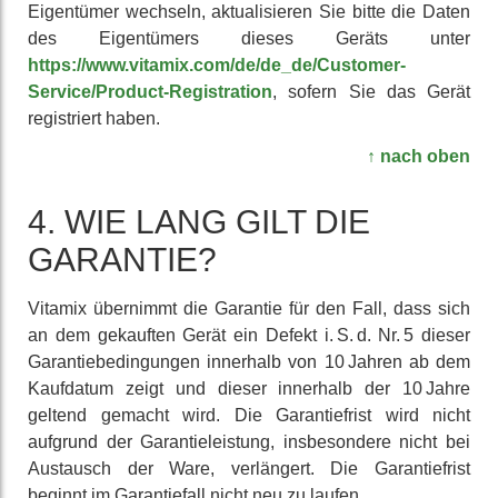
Eigen­tümer wechseln, aktua­lisieren Sie bitte die Daten
des Eigen­tümers dieses Geräts unter
https://www.vitamix.com/de/de_de/Customer-
Service/Product-Registration
, sofern Sie das Gerät
regis­triert haben.
↑ nach oben
4. WIE LANG GILT DIE
GARANTIE?
Vitamix übernimmt die Garantie für den Fall, dass sich
an dem ge­kauften Gerät ein Defekt i. S. d. Nr. 5 dieser
Garantie­bedingungen inner­halb von 10 Jahren ab dem
Kaufdatum zeigt und dieser inner­halb der 10 Jahre
geltend gemacht wird. Die Garantie­frist wird nicht
aufgrund der Garantie­leistung, ins­besondere nicht bei
Austausch der Ware, verlängert. Die Garantie­frist
beginnt im Garantie­fall nicht neu zu laufen.