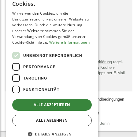
zum Kontaktformular
Cookies.
Wir verwenden Cookies, um die
SOCIAL MEDIA
Benutzerfreundlichkeit unserer Website zu
verbessern. Durch die weitere Nutzung
unserer Webseite stimmen Sie der
Verwendung von Cookies gemäß unserer
Cookie-Richtlinie zu.
Weitere Informationen
NEWSLETTER
UNBEDINGT ERFORDERLICH
Bitte sendet mir entsprechend der
Daten­schutz­erklärung
regel­
PERFORMANCE
mäßig und jederzeit wider­ruflich Infor­mationen zu Küchen­
geräten, -utensilien, Rezepten und Zu­bereitungs­tipps per E-Mail
TARGETING
zu.
FUNKTIONALITÄT
AGB
|
Datenschutz­erklärung
|
Zahlungs- & Versand­bedingungen
|
ALLE AKZEPTIEREN
Impressum
JOBS
AFFILIATE-PROGRAMM
ALLE ABLEHNEN
© 2011 - 2026 Grüne Smoothies GmbH, Berlin
DETAILS ANZEIGEN
SEHR GUT
(4.9 / 5)