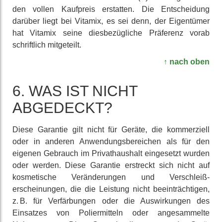
den vollen Kaufpreis erstatten. Die Ent­scheidung
darüber liegt bei Vitamix, es sei denn, der Eigen­tümer
hat Vitamix seine dies­bezüg­liche Präferenz vorab
schrift­lich mit­geteilt.
↑ nach oben
6. WAS IST NICHT
ABGEDECKT?
Diese Garantie gilt nicht für Geräte, die kommer­ziell
oder in anderen An­wendungs­bereichen als für den
eigenen Gebrauch im Privat­haushalt ein­gesetzt wurden
oder werden. Diese Garantie erstreckt sich nicht auf
kos­metische Ver­änderungen und Verschleiß­
erscheinungen, die die Leistung nicht be­einträch­tigen,
z. B. für Ver­färbungen oder die Aus­wirkungen des
Einsatzes von Polier­mitteln oder an­gesammelte