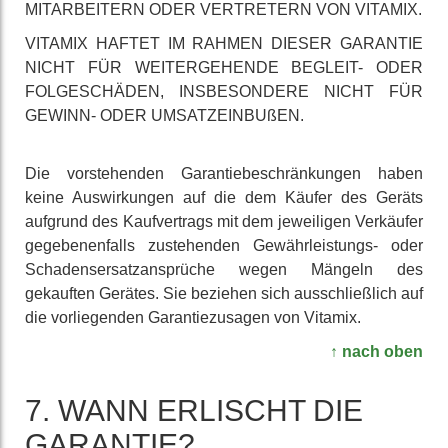
MIT­ARBEITERN ODER VER­TRETERN VON VITAMIX.
VITAMIX HAFTET IM RAHMEN DIESER GARANTIE
NICHT FÜR WEITER­GEHENDE BEGLEIT- ODER
FOLGE­SCHÄDEN, INS­BESONDERE NICHT FÜR
GEWINN- ODER UMSATZ­EINBUßEN.
Die vor­stehenden Garantie­beschränkungen haben
keine Aus­wirkungen auf die dem Käufer des Geräts
aufgrund des Kauf­vertrags mit dem je­weiligen Verkäufer
gegebenen­falls zu­stehenden Gewähr­leis­tungs- oder
Schadens­ersatz­ansprüche wegen Mängeln des
gekauften Gerätes. Sie beziehen sich aus­schließ­lich auf
die vor­liegenden Garantie­zusagen von Vitamix.
↑ nach oben
7. WANN ERLISCHT DIE
GARANTIE?