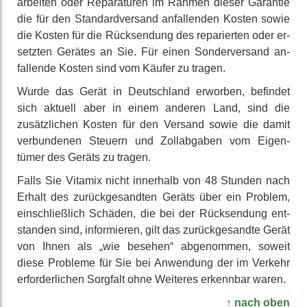
arbeiten oder Repara­turen im Rahmen dieser Garantie
die für den Standard­versand an­fallenden Kosten sowie
die Kosten für die Rück­sendung des repa­rierten oder er­
setzten Gerätes an Sie. Für einen Sonder­versand an­
fallende Kosten sind vom Käufer zu tragen.
Wurde das Gerät in Deutsch­land erworben, befindet
sich aktuell aber in einem anderen Land, sind die
zusätz­lichen Kosten für den Versand sowie die damit
ver­bunde­nen Steuern und Zoll­abgaben vom Eigen­
tümer des Geräts zu tragen.
Falls Sie Vitamix nicht inner­halb von 48 Stunden nach
Erhalt des zurück­gesand­ten Geräts über ein Problem,
ein­schließ­lich Schäden, die bei der Rück­sendung ent­
standen sind, infor­mieren, gilt das zurück­gesandte Gerät
von Ihnen als „wie besehen“ ab­genommen, soweit
diese Probleme für Sie bei An­wendung der im Verkehr
er­forder­lichen Sorgfalt ohne Weiteres erkenn­bar waren.
↑ nach oben