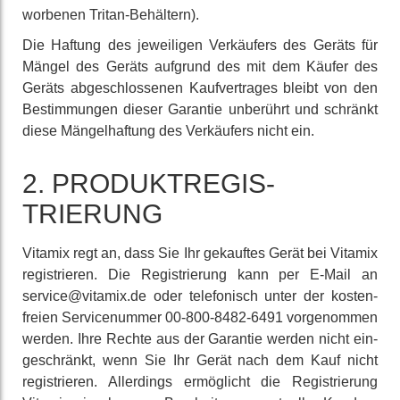
worbenen Tritan-Be­hältern).
Die Haftung des jeweiligen Verkäufers des Geräts für
Mängel des Geräts aufgrund des mit dem Käufer des
Geräts ab­geschlos­senen Kauf­vertrages bleibt von den
Be­stimmungen dieser Garantie un­berührt und schränkt
diese Mängel­haftung des Ver­käufers nicht ein.
2. PRODUKT­REGIS­
TRIERUNG
Vitamix regt an, dass Sie Ihr gekauftes Gerät bei Vitamix
regis­trieren. Die Regis­trierung kann per E-Mail an
service@vitamix.de oder tele­fonisch unter der kosten­
freien Service­nummer 00-800-8482-6491 vor­genommen
werden. Ihre Rechte aus der Garantie werden nicht ein­
geschränkt, wenn Sie Ihr Gerät nach dem Kauf nicht
regis­trieren. Aller­dings ermög­licht die Regis­trierung