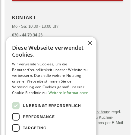
KONTAKT
Mo - Sa: 10:00 - 18:00 Uhr
030 - 44 79 34 23
×
hallo@gruenesmoothies.de
Diese Webseite verwendet
zum Kontaktformular
Cookies.
Wir verwenden Cookies, um die
SOCIAL MEDIA
Benutzerfreundlichkeit unserer Website zu
verbessern. Durch die weitere Nutzung
unserer Webseite stimmen Sie der
Verwendung von Cookies gemäß unserer
Cookie-Richtlinie zu.
Weitere Informationen
NEWSLETTER
UNBEDINGT ERFORDERLICH
Bitte sendet mir entsprechend der
Daten­schutz­erklärung
regel­
PERFORMANCE
mäßig und jederzeit wider­ruflich Infor­mationen zu Küchen­
geräten, -utensilien, Rezepten und Zu­bereitungs­tipps per E-Mail
TARGETING
zu.