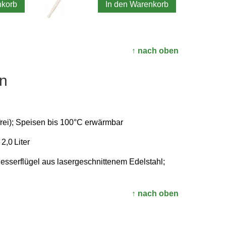
nkorb
In den Warenkorb
↑ nach oben
n
rei); Speisen bis 100°C erwärmbar
2,0 Liter
sser­flügel aus laser­geschnitte­nem Edelstahl;
↑ nach oben