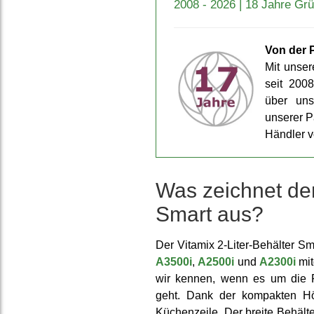
2008 - 2026 | 18 Jahre Gr
Von der P
Mit unse
seit 200
über uns
unserer P
Händler vo
Was zeichnet den
Smart aus?
Der Vitamix 2-Liter-Behälter Sm
A3500i
,
A2500i
und
A2300i
mit
wir kennen, wenn es um die Fa
geht. Dank der kompakten H
Küchen­zeile. Der breite Behält