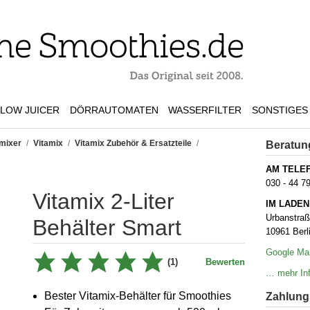
LOW JUICER
DÖRRAUTOMATEN
WASSERFILTER
SONSTIGES
mixer
/
Vitamix
/
Vitamix Zubehör & Ersatzteile
/
Beratun
AM TELE
030 - 44 7
Vitamix 2-Liter
IM LADEN
Urbanstra
Behälter Smart
10961 Berl
Google Ma
(1)
Bewerten
… mehr Inf
Bester Vitamix-Behälter für Smoothies
Zahlungs