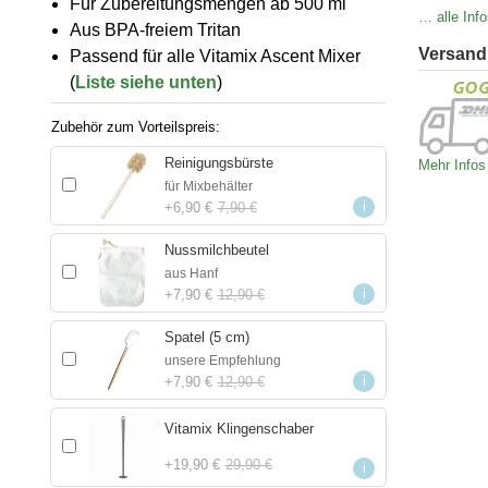
Für Zubereitungsmengen ab 500 ml
… alle Info
Aus BPA-freiem Tritan
Versand
Passend für alle Vitamix Ascent Mixer
(
Liste siehe unten
)
Zubehör zum Vorteilspreis
Reinigungsbürste
Mehr Infos
für Mixbehälter
i
+
6,90 €
7,90 €
Nussmilchbeutel
aus Hanf
i
+
7,90 €
12,90 €
Spatel (5 cm)
unsere Empfehlung
i
+
7,90 €
12,90 €
Vitamix Klingenschaber
+
19,90 €
29,90 €
i