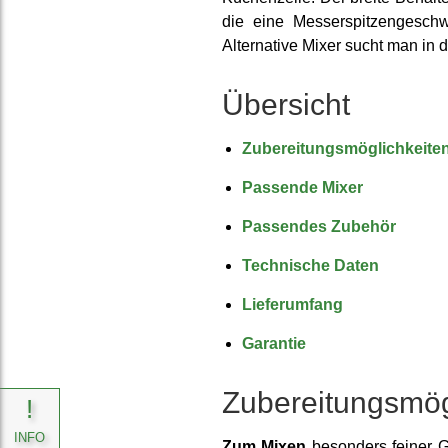
die eine Messer­spitzen­gesch
Alter­native Mixer sucht man in d
Übersicht
Zubereitungs­möglich­keite
Passende Mixer
Passendes Zubehör
Technische Daten
Lieferumfang
Garantie
Zubereitungs­mög
!
INFO
Zum Mixen
besonders feiner G