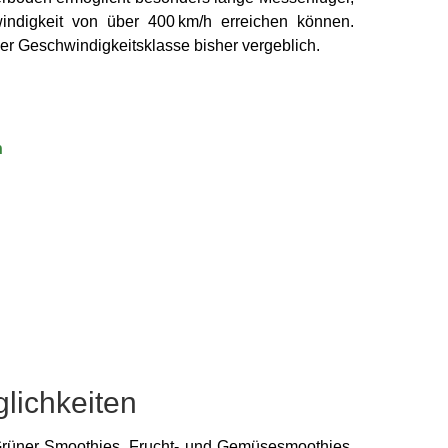
windig­keit von über 400 km/h erreichen können.
er Ge­schwindig­keits­klasse bisher vergeb­lich.
n
lich­keiten
rüner Smoothies, Frucht- und Gemüse­smoothies,