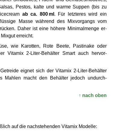
Salsas, Pestos, kalte und warme Suppen (bis zu
Nicecream
ab ca. 800 ml
. Für letzteres wird ein
­flüssige Masse während des Mix­vorgangs vom
rücken. Daher ist eine höhere Minimal­menge er­
 Mixgut erreicht.
se, wie Karotten, Rote Beete, Pastinake oder
r Vitamix 2-Liter-Behälter Smart auch hervor­
etreide eignet sich der Vitamix 2-Liter-Behälter
es Mahlen macht den Behälter jedoch un­durch­
↑ nach oben
ß­lich auf die nach­stehenden Vitamix Modelle: