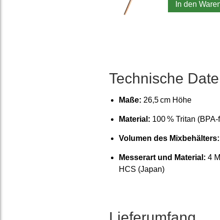
In den Ware
Technische Date
Maße:
26,5 cm Höhe
Material:
100 % Tritan (BPA-f
Volumen des Mix­behälters:
Messerart und Material:
4 Me
HCS (Japan)
Liefer­umfang