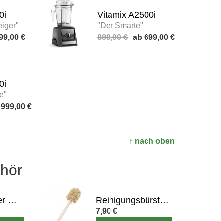
0i
Vitamix A2500i
eiger"
"Der Smarte"
99,00 €
889,00 €
699,00 €
0i
te"
999,00 €
↑ nach oben
hör
Kitchen Clever Spatel (5 cm breit)
Reinigungsbürste für Mixbehälter, Entsafter & Flaschen
7,90 €