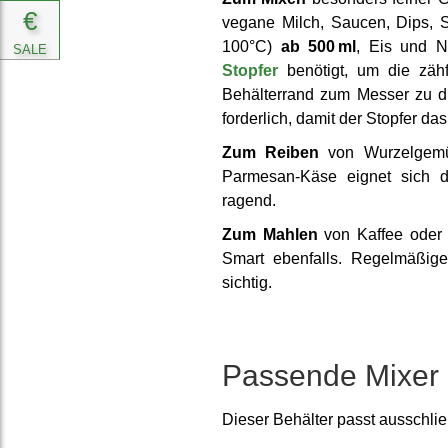
€
vegane Milch, Saucen, Dips, 
100°C)
ab 500 ml
, Eis und 
SALE
Stopfer
benötigt, um die zäh
Behälter­rand zum Messer zu d
forder­lich, damit der Stopfer das
Zum Reiben
von Wurzel­gemü
Parmesan-Käse eignet sich de
ragend.
Zum Mahlen
von Kaffee oder G
Smart ebenfalls. Regel­mäßig
sichtig.
Passende Mixer
Dieser Behälter passt ausschlie