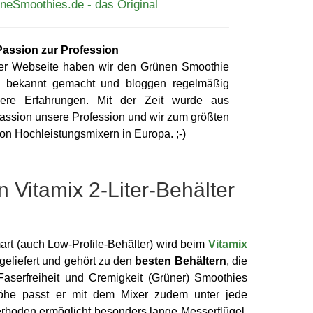
üneSmoothies.de - das Original
assion zur Pro­fession
rer Web­seite haben wir den Grünen Smoothie
8 bekannt gemacht und bloggen regel­mäßig
ere Er­fahrungen. Mit der Zeit wurde aus
assion unsere Pro­fession und wir zum größten
n Hoch­leistungs­mixern in Europa. ;-)
 Vitamix 2-Liter-Behälter
art (auch Low-Profile-Behälter) wird beim
Vitamix
ge­liefert und gehört zu den
besten Behältern
, die
ser­freiheit und Cremig­keit (Grüner) Smoothies
öhe passt er mit dem Mixer zudem unter jede
er­boden ermög­licht besonders lange Messer­flügel,