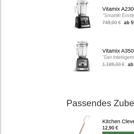
Vitamix A230
"Smarter Einst
749,00 €
5
Vitamix A350
"Der Intelligen
1.189,00 €
Passendes Zube
12,90 €