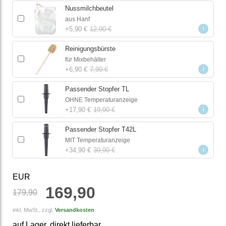
Nussmilchbeutel
aus Hanf
i
+
5,90 €
12,90 €
Reinigungsbürste
für Mixbehälter
i
+
6,90 €
7,90 €
Passender Stopfer TL
OHNE Temperaturanzeige
i
+
17,90 €
19,90 €
Passender Stopfer T42L
MIT Temperaturanzeige
i
+
34,90 €
39,90 €
EUR
169,90
179,90
inkl. MwSt., zzgl.
Versandkosten
auf Lager, direkt lieferbar