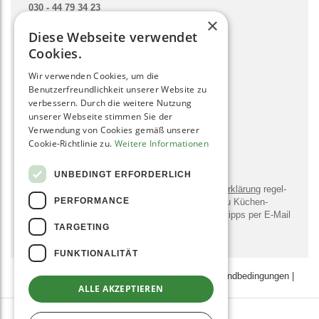
030 - 44 79 34 23
×
hallo@gruenesmoothies.de
Diese Webseite verwendet
zum Kontaktformular
Cookies.
Wir verwenden Cookies, um die
SOCIAL MEDIA
Benutzerfreundlichkeit unserer Website zu
verbessern. Durch die weitere Nutzung
unserer Webseite stimmen Sie der
Verwendung von Cookies gemäß unserer
Cookie-Richtlinie zu.
Weitere Informationen
NEWSLETTER
UNBEDINGT ERFORDERLICH
Bitte sendet mir entsprechend der
Daten­schutz­erklärung
regel­
PERFORMANCE
mäßig und jederzeit wider­ruflich Infor­mationen zu Küchen­
geräten, -utensilien, Rezepten und Zu­bereitungs­tipps per E-Mail
TARGETING
zu.
FUNKTIONALITÄT
AGB
|
Datenschutz­erklärung
|
Zahlungs- & Versand­bedingungen
|
ALLE AKZEPTIEREN
Impressum
JOBS
AFFILIATE-PROGRAMM