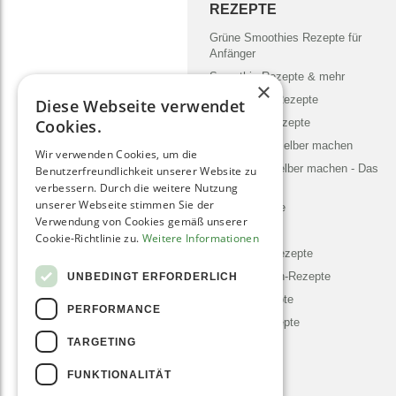
REZEPTE
Grüne Smoothies Rezepte für
Anfänger
Smoothie Rezepte & mehr
×
Chia Samen Rezepte
Diese Webseite verwendet
Nicecream Rezepte
Cookies.
Mandelmilch selber machen
Wir verwenden Cookies, um die
Mandelmus selber machen - Das
Benutzerfreundlichkeit unserer Website zu
5 Min. Rezept
verbessern. Durch die weitere Nutzung
unserer Webseite stimmen Sie der
Pesto Rezepte
Verwendung von Cookies gemäß unserer
Detox Kur
Cookie-Richtlinie zu.
Weitere Informationen
Selleriesaft Rezepte
Dörrautomaten-Rezepte
UNBEDINGT ERFORDERLICH
Vegane Rezepte
PERFORMANCE
Schnelle Rezepte
TARGETING
FUNKTIONALITÄT