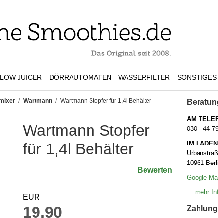
LOW JUICER
DÖRRAUTOMATEN
WASSERFILTER
SONSTIGES
mixer
/
Wartmann
/
Wartmann Stopfer für 1,4l Behälter
Beratun
AM TELE
Wartmann Stopfer
030 - 44 7
IM LADEN
für 1,4l Behälter
Urbanstra
10961 Berl
Bewerten
Google Ma
… mehr Inf
EUR
19,90
Zahlungs