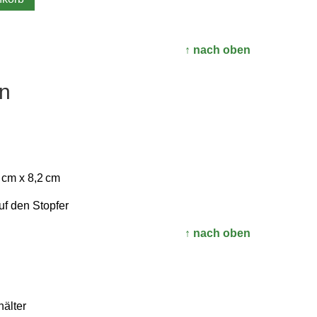
↑ nach oben
n
 cm x 8,2 cm
uf den Stopfer
↑ nach oben
hälter