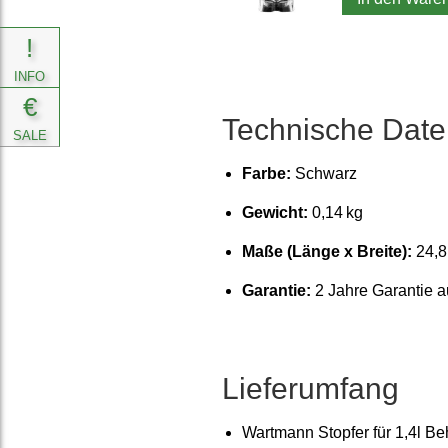
!
INFO
€
Technische Date
SALE
Farbe:
Schwarz
Gewicht:
0,14 kg
Maße (Länge x Breite):
24,8
Garantie:
2 Jahre Garantie a
Liefer­umfang
Wartmann Stopfer für 1,4l Be