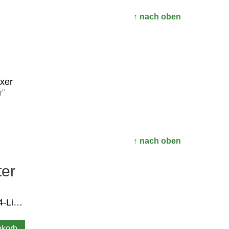
↑ nach oben
xer
r"
↑ nach oben
er
Wartmann 1,4-Liter-Behälter
nkorb