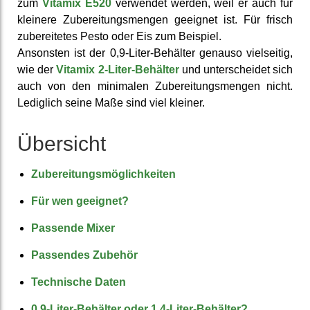
zum
Vitamix E520
verwendet werden, weil er auch für
kleinere Zu­berei­tungs­mengen geeignet ist. Für frisch
zu­berei­tetes Pesto oder Eis zum Beispiel.
Ansonsten ist der 0,9-Liter-Behälter genauso viel­seitig,
wie der
Vitamix 2-Liter-Behälter
und unter­scheidet sich
auch von den minimalen Zu­berei­tungs­mengen nicht.
Lediglich seine Maße sind viel kleiner.
Übersicht
Zuberei­tungs­möglich­keiten
Für wen geeignet?
Passende Mixer
Passendes Zubehör
Tech­nische Daten
0,9-Liter-Behälter oder 1,4-Liter-Behälter?