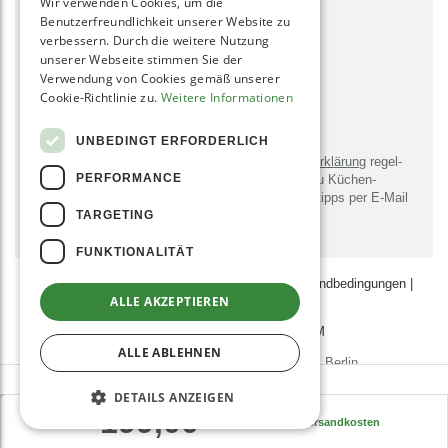
Wir verwenden Cookies, um die
SOCIAL MEDIA
Benutzerfreundlichkeit unserer Website zu
verbessern. Durch die weitere Nutzung
unserer Webseite stimmen Sie der
Verwendung von Cookies gemäß unserer
Cookie-Richtlinie zu.
Weitere Informationen
NEWSLETTER
UNBEDINGT ERFORDERLICH
Bitte sendet mir entsprechend der
Daten­schutz­erklärung
regel­
PERFORMANCE
mäßig und jederzeit wider­ruflich Infor­mationen zu Küchen­
geräten, -utensilien, Rezepten und Zu­bereitungs­tipps per E-Mail
TARGETING
zu.
FUNKTIONALITÄT
AGB
|
Datenschutz­erklärung
|
Zahlungs- & Versand­bedingungen
|
ALLE AKZEPTIEREN
Impressum
JOBS
AFFILIATE-PROGRAMM
ALLE ABLEHNEN
© 2011 - 2026 Grüne Smoothies GmbH, Berlin
DETAILS ANZEIGEN
SEHR GUT
(4.9 / 5)
199,00
aus
1106
Bewertungen bei: google.com, idealo.de, shopvote.de ⓘ
EUR
inkl. MwSt., zzgl.
Versandkosten
Informationen zur Echtheit der Bewertungen