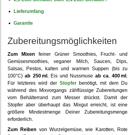
Liefer­umfang
Garantie
Zuberei­tungs­möglich­keiten
Zum Mixen
feiner Grüner Smoothies, Frucht- und
Gemüse­smoothies, veganer Milch, Saucen, Dips,
Salsas, Pestos, kalten und warmen Suppen (bis zu
100°C)
ab 250 ml
, Eis und Nussmuse
ab ca. 400 ml
.
Für letzteres wird der
Stopfer
benötigt, mit dem Du
während des Mix­vorgangs zäh­flüssige Zu­bereitungen
vom Behälter­rand zum Messer drückst. Damit der
Stopfer aber überhaupt das Mixgut erreicht, ist eine
größere Mindest­menge Deiner Zube­reitungs­menge
erforder­lich.
Zum Reiben
von Wurzel­gemüse, wie Karotten, Rote