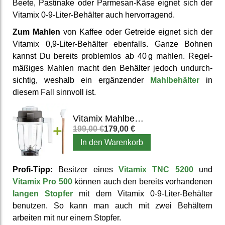
Beete, Pastinake oder Parmesan-Käse eignet sich der
Vitamix 0-9-Liter-Behälter auch hervor­ragend.
Zum Mahlen
von Kaffee oder Getreide eignet sich der
Vitamix 0,9-Liter-Behälter ebenfalls. Ganze Bohnen
kannst Du bereits problem­los ab 40 g mahlen. Regel­
mäßiges Mahlen macht den Behälter jedoch un­durch­
sichtig, weshalb ein er­gänzender
Mahl­behälter
in
diesem Fall sinnvoll ist.
Vitamix Mahlbehälter Classic
199,00 €
179,00 €
In den Warenkorb
Profi-Tipp:
Besitzer eines
Vitamix TNC 5200
und
Vitamix Pro 500
können auch den bereits vor­handenen
langen Stopfer
mit dem Vitamix 0-9-Liter-Behälter
benutzen. So kann man auch mit zwei Behältern
arbeiten mit nur einem Stopfer.