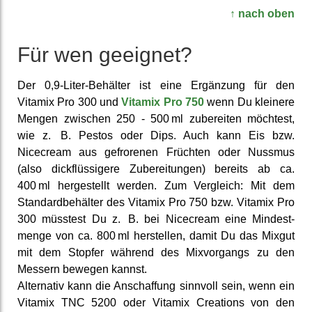
↑ nach oben
Für wen geeignet?
Der 0,9-Liter-Behälter ist eine Er­gänzung für den
Vitamix Pro 300 und
Vitamix Pro 750
wenn Du kleinere
Mengen zwischen 250 - 500 ml zu­bereiten möchtest,
wie z. B. Pestos oder Dips. Auch kann Eis bzw.
Nicecream aus ge­frorenen Früchten oder Nussmus
(also dick­flüssigere Zu­berei­tungen) bereits ab ca.
400 ml her­gestellt werden. Zum Vergleich: Mit dem
Standard­behälter des Vitamix Pro 750 bzw. Vitamix Pro
300 müsstest Du z. B. bei Nicecream eine Mindest­
menge von ca. 800 ml her­stellen, damit Du das Mixgut
mit dem Stopfer während des Mix­vorgangs zu den
Messern bewegen kannst.
Alter­nativ kann die An­schaffung sinnvoll sein, wenn ein
Vitamix TNC 5200 oder Vitamix Creations von den