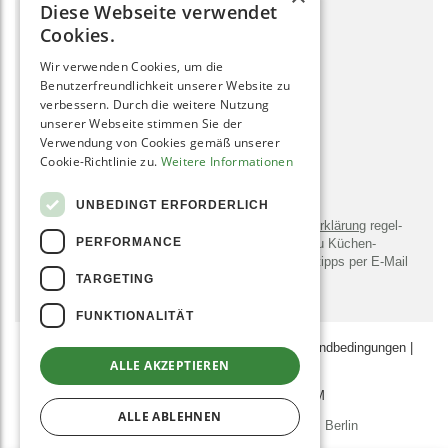
Diese Webseite verwendet
zum Kontaktformular
Cookies.
Wir verwenden Cookies, um die
SOCIAL MEDIA
Benutzerfreundlichkeit unserer Website zu
verbessern. Durch die weitere Nutzung
unserer Webseite stimmen Sie der
Verwendung von Cookies gemäß unserer
Cookie-Richtlinie zu.
Weitere Informationen
NEWSLETTER
UNBEDINGT ERFORDERLICH
Bitte sendet mir entsprechend der
Daten­schutz­erklärung
regel­
PERFORMANCE
mäßig und jederzeit wider­ruflich Infor­mationen zu Küchen­
geräten, -utensilien, Rezepten und Zu­bereitungs­tipps per E-Mail
TARGETING
zu.
FUNKTIONALITÄT
AGB
|
Datenschutz­erklärung
|
Zahlungs- & Versand­bedingungen
|
ALLE AKZEPTIEREN
Impressum
JOBS
AFFILIATE-PROGRAMM
ALLE ABLEHNEN
© 2011 - 2026 Grüne Smoothies GmbH, Berlin