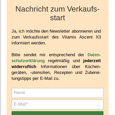
Nachricht zum Verkaufs­
start
Ja, ich möchte den News­letter abon­nieren und
zum Ver­kaufs­start des Vitamix Ascent X3
infor­miert werden.
Bitte sendet mir ent­sprechend der
Daten­
schutz­erklärung
regel­mäßig und
jeder­zeit
wider­ruf­lich
Infor­mationen über Küchen­
geräten, -uten­silien, Rezepten und Zu­berei­
tungs­tipps per E-Mail zu.