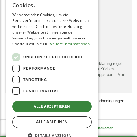
zum Kontaktformular
Cookies.
Wir verwenden Cookies, um die
SOCIAL MEDIA
Benutzerfreundlichkeit unserer Website zu
verbessern. Durch die weitere Nutzung
unserer Webseite stimmen Sie der
Verwendung von Cookies gemäß unserer
Cookie-Richtlinie zu.
Weitere Informationen
NEWSLETTER
UNBEDINGT ERFORDERLICH
Bitte sendet mir entsprechend der
Daten­schutz­erklärung
regel­
PERFORMANCE
mäßig und jederzeit wider­ruflich Infor­mationen zu Küchen­
geräten, -utensilien, Rezepten und Zu­bereitungs­tipps per E-Mail
TARGETING
zu.
FUNKTIONALITÄT
AGB
|
Datenschutz­erklärung
|
Zahlungs- & Versand­bedingungen
|
ALLE AKZEPTIEREN
Impressum
JOBS
AFFILIATE-PROGRAMM
ALLE ABLEHNEN
79,00
© 2011 - 2026 Grüne Smoothies GmbH, Berlin
EUR
inkl. MwSt., zzgl.
Versandkosten
DETAILS ANZEIGEN
SEHR GUT
(4.9 / 5)