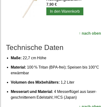
7,90 €
In den Warenkorb
↑ nach oben
Technische Daten
Maße:
22,7 cm Höhe
Material:
100 % Tritan (BPA-frei); Speisen bis 100°C
erwärmbar
Volumen des Mix­behälters:
1,2 Liter
Messerart und Material:
4 Messer­flügel aus laser­
geschnit­tenem Edelstahl; HCS (Japan)
↑ nach oben