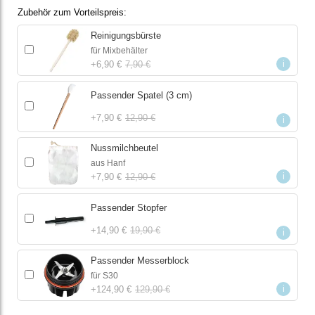
Zubehör zum Vorteilspreis
Reinigungsbürste
für Mixbehälter
i
+
6,90 €
7,90 €
Passender Spatel (3 cm)
+
7,90 €
12,90 €
i
Nussmilchbeutel
aus Hanf
i
+
7,90 €
12,90 €
Passender Stopfer
+
14,90 €
19,90 €
i
Passender Messerblock
für S30
i
+
124,90 €
129,90 €