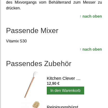
des Mix­vorgangs vom Behälter­rand zum Messer zu
drücken.
↑ nach oben
Passende Mixer
Vitamix S30
↑ nach oben
Passendes Zubehör
Kitchen Clever Spatel (3 cm breit)
12,90 €
In den Warenkorb
Reinigungsbürste für Mixbehälter, Entsafter & Flaschen