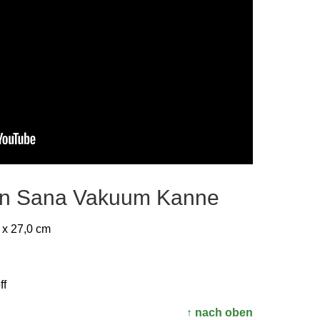
en Sana Vakuum Kanne
 x 27,0 cm
ff
↑ nach oben