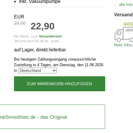
Inkl. Vakuumpumpe
… alle Info
Versand
EUR
29,90
22,90
inkl. MwSt., zzgl.
Versandkosten
Versand nach DE ab 49.- gratis
Mehr Infos
auf Lager, direkt lieferbar
Bei heutigem Zahlungseingang voraussichtliche
Zustellung in 4 Tagen, am Dienstag, den 11.08.2026
in
ZUM WARENKORB HINZUFÜGEN
üneSmoothies.de - das Original