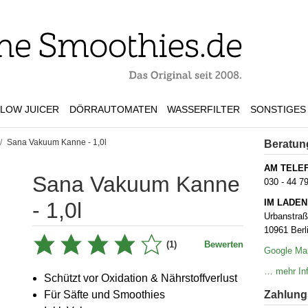
LOW JUICER
DÖRRAUTOMATEN
WASSERFILTER
SONSTIGES
/
Sana Vakuum Kanne - 1,0l
Beratun
AM TELE
Sana Vakuum Kanne
030 - 44 7
IM LADEN
- 1,0l
Urbanstra
10961 Berl
(1)
Bewerten
Google Ma
… mehr Inf
Schützt vor Oxidation & Nährstoffverlust
Für Säfte und Smoothies
Zahlungs