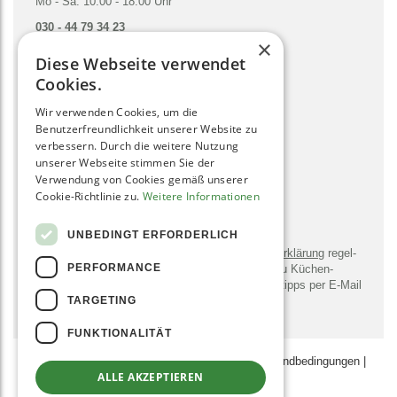
Mo - Sa: 10:00 - 18:00 Uhr
030 - 44 79 34 23
×
hallo@gruenesmoothies.de
Diese Webseite verwendet
zum Kontaktformular
Cookies.
Wir verwenden Cookies, um die
SOCIAL MEDIA
Benutzerfreundlichkeit unserer Website zu
verbessern. Durch die weitere Nutzung
unserer Webseite stimmen Sie der
Verwendung von Cookies gemäß unserer
Cookie-Richtlinie zu.
Weitere Informationen
NEWSLETTER
UNBEDINGT ERFORDERLICH
Bitte sendet mir entsprechend der
Daten­schutz­erklärung
regel­
PERFORMANCE
mäßig und jederzeit wider­ruflich Infor­mationen zu Küchen­
geräten, -utensilien, Rezepten und Zu­bereitungs­tipps per E-Mail
TARGETING
zu.
FUNKTIONALITÄT
AGB
|
Datenschutz­erklärung
|
Zahlungs- & Versand­bedingungen
|
ALLE AKZEPTIEREN
Impressum