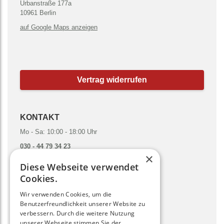
Urbanstraße 177a
10961 Berlin
auf Google Maps anzeigen
Vertrag widerrufen
KONTAKT
Mo - Sa: 10:00 - 18:00 Uhr
030 - 44 79 34 23
×
hallo@gruenesmoothies.de
Diese Webseite verwendet
zum Kontaktformular
Cookies.
Wir verwenden Cookies, um die
SOCIAL MEDIA
Benutzerfreundlichkeit unserer Website zu
verbessern. Durch die weitere Nutzung
unserer Webseite stimmen Sie der