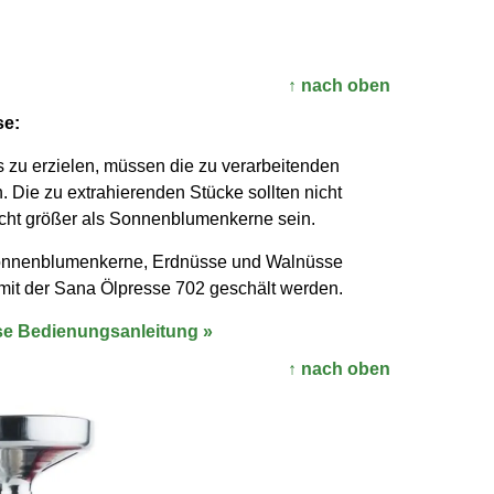
↑ nach oben
se:
 zu er­zielen, müssen die zu ver­arbeiten­den
 Die zu extra­hieren­den Stücke sollten nicht
cht größer als Sonnen­blumen­kerne sein.
Sonnen­blumen­kerne, Erdnüsse und Walnüsse
g mit der Sana Ölpresse 702 geschält werden.
se Bedienungsanleitung »
↑ nach oben