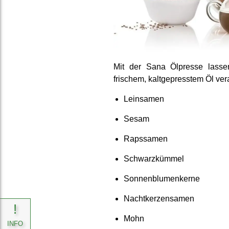
Mit der Sana Ölpresse lass
frischem, kalt­gepress­tem Öl ver­
Leinsamen
Sesam
Rapssamen
Schwarz­kümmel
Sonnen­blumen­kerne
Nacht­kerzen­samen
!
Mohn
INFO