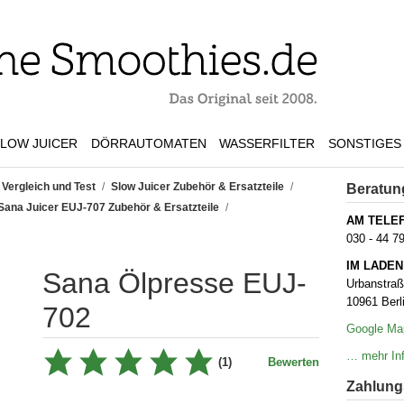
LOW JUICER
DÖRRAUTOMATEN
WASSERFILTER
SONSTIGES
 Vergleich und Test
/
Slow Juicer Zubehör & Ersatzteile
/
Beratun
Sana Juicer EUJ-707 Zubehör & Ersatzteile
/
AM TELE
030 - 44 7
IM LADEN
Sana Ölpresse EUJ-
Urbanstra
10961 Berl
702
Google Ma
… mehr Inf
(1)
Bewerten
Zahlungs