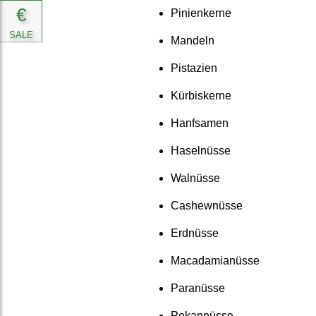
€
Pinien­kerne
SALE
Mandeln
Pistazien
Kürbis­kerne
Hanfsamen
Hasel­nüsse
Walnüsse
Cashew­nüsse
Erdnüsse
Maca­damia­nüsse
Paranüsse
Pekan­nüsse