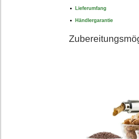
Liefer­umfang
Händler­garantie
Zuberei­tungs­mög