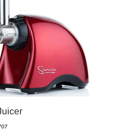
uicer
707