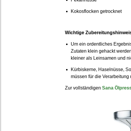
Kokos­flocken ge­trocknet
Wichtige Zuberei­tungs­hinwei
Um ein ordent­liches Er­gebnis
Zutaten klein gehackt werden.
kleiner als Leinsamen und ni
Kürbis­kerne, Hasel­nüsse, 
müssen für die Ver­arbei­tun
Zur vollständigen
Sana Ölpres