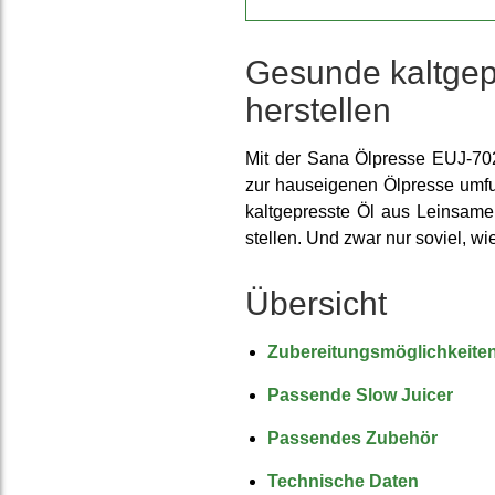
Gesunde kalt­gep
her­stellen
Mit der Sana Ölpresse EUJ-702
zur haus­eigenen Ölpresse um­f
kalt­gepresste Öl aus Leinsame
stellen. Und zwar nur soviel, wi
Übersicht
Zuberei­tungs­möglich­keite
Passende Slow Juicer
Passendes Zubehör
Tech­nische Daten