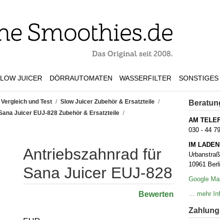
LOW JUICER
DÖRRAUTOMATEN
WASSERFILTER
SONSTIGES
 Vergleich und Test
/
Slow Juicer Zubehör & Ersatzteile
/
Beratun
Sana Juicer EUJ-828 Zubehör & Ersatzteile
/
AM TELE
030 - 44 7
IM LADEN
Antriebszahnrad für
Urbanstra
10961 Berl
Sana Juicer EUJ-828
Google Ma
Bewerten
… mehr Inf
Zahlungs