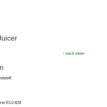
uicer
↑ nach oben
n
t­stoff
uicer EUJ-828