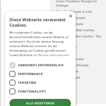
Grüne Smoothies Rezepte für
Anfänger
Smoothie Rezepte & mehr
×
Chia Samen Rezepte
Diese Webseite verwendet
Nicecream Rezepte
Cookies.
Mandelmilch selber machen
Wir verwenden Cookies, um die
Mandelmus selber machen - Das
Benutzerfreundlichkeit unserer Website zu
5 Min. Rezept
verbessern. Durch die weitere Nutzung
unserer Webseite stimmen Sie der
Pesto Rezepte
Verwendung von Cookies gemäß unserer
Detox Kur
Cookie-Richtlinie zu.
Weitere Informationen
Selleriesaft Rezepte
Dörrautomaten-Rezepte
UNBEDINGT ERFORDERLICH
Vegane Rezepte
PERFORMANCE
Schnelle Rezepte
TARGETING
FUNKTIONALITÄT
ALLE AKZEPTIEREN