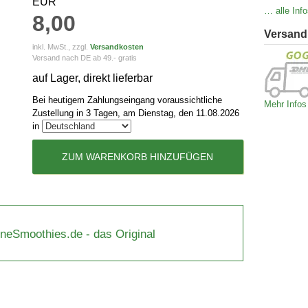
EUR
… alle Info
8,00
Versand
inkl. MwSt., zzgl.
Versandkosten
Versand nach DE ab 49.- gratis
auf Lager, direkt lieferbar
Bei heutigem Zahlungseingang voraussichtliche
Mehr Infos
Zustellung in 3 Tagen, am Dienstag, den 11.08.2026
in
ZUM WARENKORB HINZUFÜGEN
üneSmoothies.de - das Original