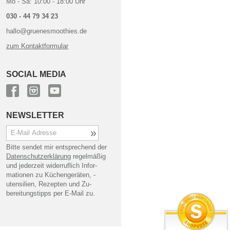
Mo - Sa: 10:00 - 18:00 Uhr
030 - 44 79 34 23
hallo@gruenesmoothies.de
zum Kontaktformular
SOCIAL MEDIA
NEWSLETTER
Bitte sendet mir entsprechend der
Daten­schutz­erklärung
regel­mäßig
und jederzeit wider­ruflich Infor­
mationen zu Küchen­geräten, -
utensilien, Rezepten und Zu­
bereitungs­tipps per E-Mail zu.