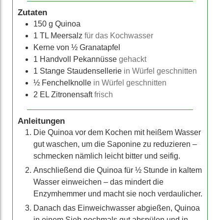
Zutaten
150
g Quinoa
1
TL Meersalz
für das Kochwasser
Kerne von ½ Granatapfel
1
Handvoll Pekannüsse
gehackt
1
Stange Staudensellerie
in Würfel geschnitten
½
Fenchelknolle
in Würfel geschnitten
2
EL Zitronensaft
frisch
Anleitungen
Die Quinoa vor dem Kochen mit heißem Wasser
gut waschen, um die Saponine zu reduzieren –
schmecken nämlich leicht bitter und seifig.
Anschließend die Quinoa für ½ Stunde in kaltem
Wasser einweichen – das mindert die
Enzymhemmer und macht sie noch verdaulicher.
Danach das Einweichwasser abgießen, Quinoa
in einem Sieb nochmals gut abspülen und in