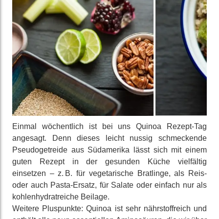
Einmal wöchent­lich ist bei uns Quinoa Rezept-Tag
angesagt. Denn dieses leicht nussig schmeckende
Pseudo­getreide aus Süd­amerika lässt sich mit einem
guten Rezept in der gesunden Küche viel­fältig
einsetzen – z. B. für vege­tarische Bratlinge, als Reis-
oder auch Pasta-Ersatz, für Salate oder einfach nur als
kohlen­hydrat­reiche Beilage.
Weitere Plus­punkte: Quinoa ist sehr nähr­stoff­reich und