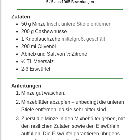
5 / 5
aus
1065
Bewertungen
Zutaten
50
g Minze
frisch, untere Stiele entfernen
200
g Cashewnüsse
1
Knoblauchzehe
mittelgroß, geschält
200
ml Olivenöl
Abrieb und Saft von ½ Zitrone
½
TL Meersalz
2-3
Eiswürfel
Anleitungen
Minze gut waschen.
Minzeblätter abzupfen – unbedingt die unteren
Stiele entfernen, da sie sehr bitter sind.
Zuerst die Minze in den Mixbehälter geben, mit
den restlichen Zutaten sowie den Eiswürfeln
auffüllen. Die Eiswürfel garantieren übrigens