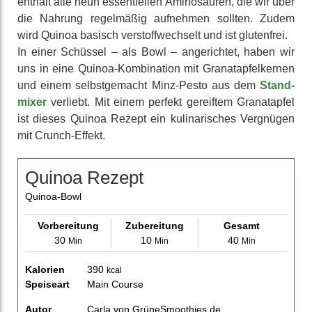
enthält alle neun essen­tiellen Amino­säuren, die wir über
die Nahrung regel­mäßig aufnehmen sollten. Zudem
wird Quinoa basisch ver­stoff­wechselt und ist gluten­frei.
In einer Schüssel – als Bowl – angerichtet, haben wir
uns in eine Quinoa-Kombi­nation mit Granat­apfel­kernen
und einem selbst­gemacht Minz-Pesto aus dem
Stand­
mixer
verliebt. Mit einem perfekt gereiftem Granat­apfel
ist dieses Quinoa Rezept ein kuli­narisches Vergnügen
mit Crunch-Effekt.
Quinoa Rezept
Quinoa-Bowl
Vorbereitung
Zubereitung
Gesamt
30
10
40
Min
Min
Min
Kalorien
390
kcal
Speiseart
Main Course
Autor
Carla von GrüneSmoothies.de