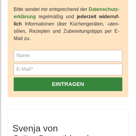
Bitte sendet mir ent­sprechend der
Daten­schutz­
erklärung
regel­mäßig und
jeder­zeit wider­ruf­
lich
Infor­mationen über Küchen­geräten, -uten­
silien, Rezepten und Zu­berei­tungs­tipps per E-
Mail zu.
EINTRAGEN
Svenja von