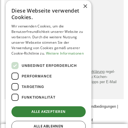
×
hallo@gruenesmoothies.de
Diese Webseite verwendet
zum Kontaktformular
Cookies.
Wir verwenden Cookies, um die
SOCIAL MEDIA
Benutzerfreundlichkeit unserer Website zu
verbessern. Durch die weitere Nutzung
unserer Webseite stimmen Sie der
Verwendung von Cookies gemäß unserer
Cookie-Richtlinie zu.
Weitere Informationen
NEWSLETTER
UNBEDINGT ERFORDERLICH
Bitte sendet mir entsprechend der
Daten­schutz­erklärung
regel­
PERFORMANCE
mäßig und jederzeit wider­ruflich Infor­mationen zu Küchen­
geräten, -utensilien, Rezepten und Zu­bereitungs­tipps per E-Mail
TARGETING
zu.
FUNKTIONALITÄT
AGB
|
Datenschutz­erklärung
|
Zahlungs- & Versand­bedingungen
|
ALLE AKZEPTIEREN
Impressum
JOBS
AFFILIATE-PROGRAMM
ALLE ABLEHNEN