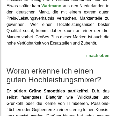
Etwas später kam
Wartmann
aus den Nieder­landen in
den deutschen Markt, die mit einem extrem guten
Preis-/Leistungs­verhältnis versuchen, Markt­anteile zu
gewinnen. Wer einen Hoch­leistungs­mixer bester
Qualität sucht, kommt daher kaum an einer der drei
Marken vorbei. Großes Plus dieser Marken ist auch die
hohe Ver­fügbar­keit von Ersatz­teilen und Zubehör.
↑ nach oben
Woran erkenne ich einen
guten Hoch­leistungs­mixer?
Er püriert Grüne Smoothies partikel­frei.
D. h. das
selbst faserig­stes Blattgrün wie Wild­kräuter und
Grünkohl oder die Kerne von Himbeeren, Passions­
früchten oder Gojibeeren zu einer cremig-feinen Konsis­
tenz gemixt werden. Darüber hinaus hat jeder unserer