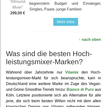
"Allround-
be­grenz­tem Budget und Einsteiger,
Mixer"
Singles, Paare, junge Familien
299,00 €
Mehr Infos
↑ nach oben
Was sind die besten Hoch­
leistungs­mixer-Marken?
Während über Jahr­zehnte nur
Vitamix
den Hoch­
leistungs­mixer-Markt für sich be­anspruch­te, kam in
Deutsch­land eine weitere Marke im Zuge des Vegan-
und Grüne-Smoothie-Trends hinzu:
Bianco di Puro
aus
Köln. Letztere positio­nierte sich als Alter­native für alle
jene, die sich beim besten Willen nicht mit dem alten
klass­ischen Design von Vitamix an­freunden können.