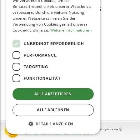
Wir verwenden Cookies, um die
Benutzerfreundlichkeit unserer Website zu
BLENDTEC CLASSIC 575
verbessern. Durch die weitere Nutzung
unserer Webseite stimmen Sie der
Verwendung von Cookies gemäß unserer
Cookie-Richtlinie zu.
Weitere Informationen
599,00
439,00 €
UNBEDINGT ERFORDERLICH
PERFORMANCE
TARGETING
FUNKTIONALITÄT
ALLE AKZEPTIEREN
ALLE ABLEHNEN
DETAILS ANZEIGEN
SEHR GUT
(4.9 / 5)
aus
1105
Bewertungen bei: google.com, idealo.de, shopvote.de ⓘ
Informationen zur Echtheit der Bewertungen