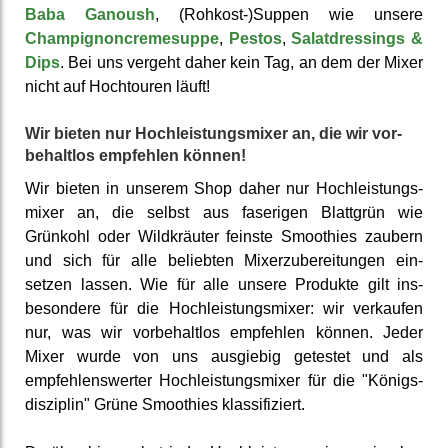
Baba Ganoush
, (Rohkost-)Suppen wie unsere
Champignon­cremesuppe
,
Pestos
,
Salatdressings &
Dips
. Bei uns vergeht daher kein Tag, an dem der Mixer
nicht auf Hoch­touren läuft!
Wir bieten nur Hoch­leistungs­mixer an, die wir vor­
behalt­los empfehlen können!
Wir bieten in unserem Shop daher nur Hoch­leistungs­
mixer an, die selbst aus faserigen Blattgrün wie
Grünkohl oder Wild­kräuter feinste Smoothies zaubern
und sich für alle beliebten Mixer­zuberei­tungen ein­
setzen lassen. Wie für alle unsere Produkte gilt ins­
besondere für die Hoch­leistungs­mixer: wir verkaufen
nur, was wir vor­behalt­los empfehlen können. Jeder
Mixer wurde von uns aus­giebig getestet und als
empfehlens­werter Hoch­leistungs­mixer für die "Königs­
disziplin" Grüne Smoothies klassi­fiziert.