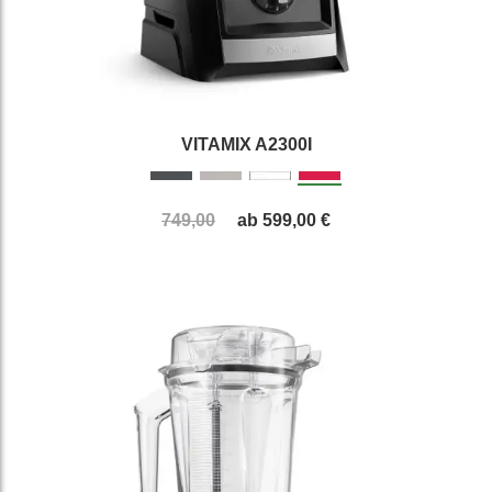
VITAMIX A2300I
749,00
ab
599,00 €