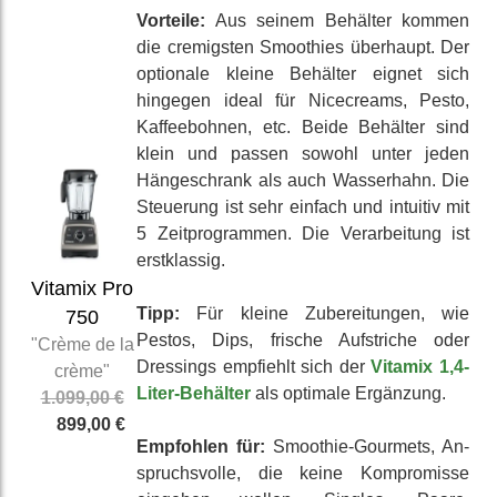
Vorteile:
Aus seinem Behälter kommen
die cremigsten Smoothies überhaupt. Der
optionale kleine Behälter eignet sich
hingegen ideal für Nice­creams, Pesto,
Kaffee­bohnen, etc. Beide Behälter sind
klein und passen sowohl unter jeden
Hänge­schrank als auch Wasser­hahn. Die
Steuerung ist sehr einfach und intuitiv mit
5 Zeit­programmen. Die Ver­arbeitung ist
erst­klassig.
Vitamix Pro
Tipp:
Für kleine Zu­berei­tungen, wie
750
Pestos, Dips, frische Auf­striche oder
"Crème de la
Dressings empfiehlt sich der
Vitamix 1,4-
crème"
Liter-Behälter
als optimale Er­gänzung.
1.099,00 €
899,00 €
Empfohlen für:
Smoothie-Gourmets, An­
spruchs­volle, die keine Kom­promisse