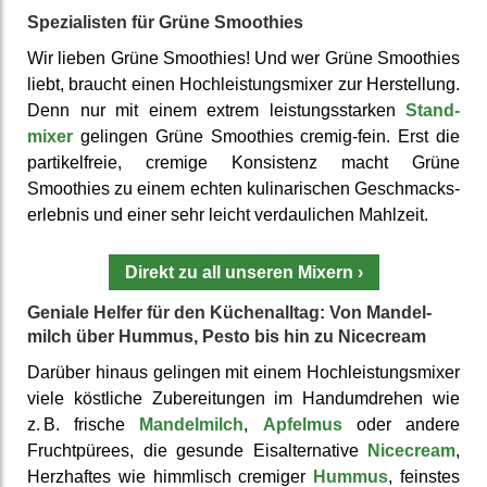
Spezialisten für Grüne Smoothies
Wir lieben Grüne Smoothies! Und wer Grüne Smoothies
liebt, braucht einen Hoch­leistungs­mixer zur Her­stellung.
Denn nur mit einem extrem leis­tungs­starken
Stand­
mixer
gelingen Grüne Smoothies cremig-fein. Erst die
par­tikel­freie, cremige Konsis­tenz macht Grüne
Smoothies zu einem echten kuli­narischen Ge­schmacks­
erlebnis und einer sehr leicht verdau­lichen Mahl­zeit.
Direkt zu all unseren Mixern
›
Geniale Helfer für den Küchen­alltag: Von Mandel­
milch über Hummus, Pesto bis hin zu Nicecream
Darüber hinaus gelingen mit einem Hoch­leistungs­mixer
viele köst­liche Zu­berei­tungen im Hand­umdrehen wie
z. B. frische
Mandel­milch
,
Apfelmus
oder andere
Fruchtpürees, die gesunde Eis­alter­native
Nicecream
,
Herzhaftes wie himmlisch cremiger
Hummus
, feinstes