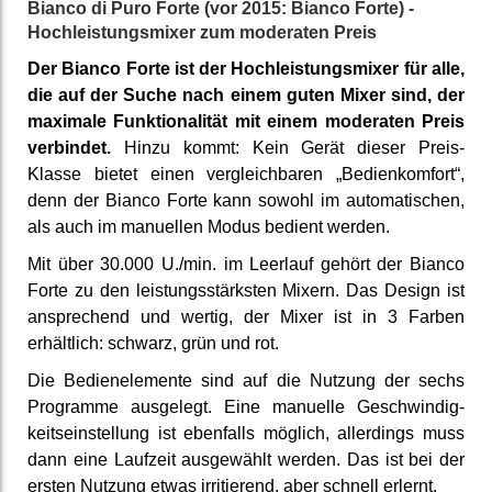
Bianco di Puro Forte (vor 2015: Bianco Forte) -
Hoch­leistungs­mixer zum moderaten Preis
Der Bianco Forte ist der Hoch­leistungs­mixer für alle,
die auf der Suche nach einem guten Mixer sind, der
maximale Funktio­nalität mit einem moderaten Preis
verbindet.
Hinzu kommt: Kein Gerät dieser Preis-
Klasse bietet einen ver­gleich­baren „Bedien­komfort“,
denn der Bianco Forte kann sowohl im auto­matischen,
als auch im manuellen Modus bedient werden.
Mit über 30.000 U./min. im Leerlauf gehört der Bianco
Forte zu den leis­tungs­stärksten Mixern. Das Design ist
an­sprechend und wertig, der Mixer ist in 3 Farben
erhält­lich: schwarz, grün und rot.
Die Bedien­elemente sind auf die Nutzung der sechs
Programme ausgelegt. Eine manuelle Ge­schwindig­
keits­ein­stellung ist ebenfalls möglich, aller­dings muss
dann eine Laufzeit aus­gewählt werden. Das ist bei der
ersten Nutzung etwas irri­tierend, aber schnell erlernt.