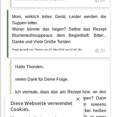
20
Moin, wirklich tolles Gerät. Leider werden die
Suppen bitter.
Woran könnte das liegen? Selbst das Rezept
Blumenkohlsuppeaus dem Begleitheft: Bitter...
Danke und Viele Grüße Torsten
Frage gestellt von Torsten am 24. Mai 2019 um 22:42 Uhr
20
Hallo Thorsten,
vielen Dank für Deine Frage.
Ich vermute, dass das am Rezept bzw. an den
×
Zutaten liegt. Sind es Rohkostsuppen? Dann
Diese Webseite verwendet
kommen die Geschmacksnuancen sowieso
Cookies.
nochmal ganz anders heraus als bei heißen
Suppen und man muss sich wirklich an seine