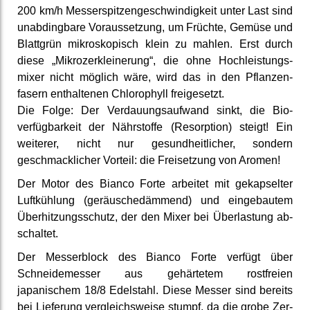
200 km/h Messer­spitzen­geschwindig­keit unter Last sind
unab­dingbare Voraus­setzung, um Früchte, Gemüse und
Blatt­grün mikros­kopisch klein zu mahlen. Erst durch
diese „Mikro­zerkleinerung“, die ohne Hoch­leistungs­
mixer nicht möglich wäre, wird das in den Pflanzen­
fasern ent­haltenen Chloro­phyll frei­gesetzt.
Die Folge: Der Ver­dauungs­aufwand sinkt, die Bio­
verfügbar­keit der Nähr­stoffe (Resorption) steigt! Ein
weiterer, nicht nur ge­sundheit­licher, sondern
geschmack­licher Vorteil: die Frei­setzung von Aromen!
Der Motor des Bianco Forte arbeitet mit ge­kapselter
Luft­kühlung (geräusche­dämmend) und ein­gebautem
Über­hitzungs­schutz, der den Mixer bei Über­lastung ab­
schaltet.
Der Messer­block des Bianco Forte verfügt über
Schneide­messer aus ge­härtetem rost­freien
japanischem 18/8 Edelstahl. Diese Messer sind bereits
bei Lieferung ver­gleichs­weise stumpf, da die grobe Zer­