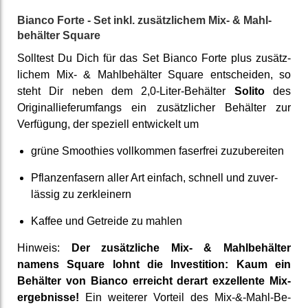
Bianco Forte - Set inkl. zusätz­lichem Mix- & Mahl­
behälter Square
Solltest Du Dich für das Set Bianco Forte plus zusätz­
lichem Mix- & Mahl­behälter Square ent­scheiden, so
steht Dir neben dem 2,0-Liter-Behälter
Solito
des
Original­liefer­umfangs ein zusätz­licher Behälter zur
Verfügung, der speziell entwickelt um
grüne Smoothies voll­kommen faser­frei zu­zuberei­ten
Pflanzen­fasern aller Art einfach, schnell und zuver­
lässig zu zer­kleinern
Kaffee und Getreide zu mahlen
Hinweis:
Der zusätz­liche Mix- & Mahl­behälter
namens Square lohnt die Investi­tion: Kaum ein
Behälter von Bianco erreicht derart ex­zellente Mix­
ergebnisse!
Ein weiterer Vorteil des Mix-&-Mahl-Be­