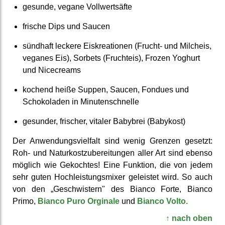
gesunde, vegane Voll­wert­säfte
frische Dips und Saucen
sündhaft leckere Eis­kreationen (Frucht- und Milcheis,
veganes Eis), Sorbets (Fruchteis), Frozen Yoghurt
und Nicecreams
kochend heiße Suppen, Saucen, Fondues und
Schoko­laden in Minuten­schnelle
gesunder, frischer, vitaler Babybrei (Babykost)
Der Anwendungs­viel­falt sind wenig Grenzen gesetzt:
Roh- und Natur­kost­zuberei­tungen aller Art sind ebenso
möglich wie Gekochtes! Eine Funktion, die von jedem
sehr guten Hoch­leistungs­mixer geleistet wird. So auch
von den „G­eschwistern" des Bianco Forte, Bianco
Primo,
Bianco Puro Orginale
und
Bianco Volto.
↑ nach oben