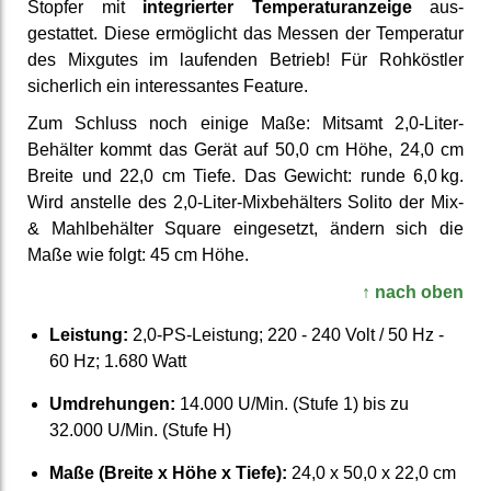
Stopfer mit
inte­grierter Temperatur­anzeige
aus­
gestattet. Diese ermög­licht das Messen der Temperatur
des Mixgutes im laufenden Betrieb! Für Roh­köstler
sicher­lich ein interes­santes Feature.
Zum Schluss noch einige Maße: Mitsamt 2,0-Liter-
Behälter kommt das Gerät auf 50,0 cm Höhe, 24,0 cm
Breite und 22,0 cm Tiefe. Das Gewicht: runde 6,0 kg.
Wird anstelle des 2,0-Liter-Mix­behälters Solito der Mix-
& Mahl­behälter Square ein­gesetzt, ändern sich die
Maße wie folgt: 45 cm Höhe.
↑ nach oben
Leistung:
2,0-PS-Leistung; 220 - 240 Volt / 50 Hz -
60 Hz; 1.680 Watt
Um­drehungen:
14.000 U/Min. (Stufe 1) bis zu
32.000 U/Min. (Stufe H)
Maße (Breite x Höhe x Tiefe):
24,0 x 50,0 x 22,0 cm