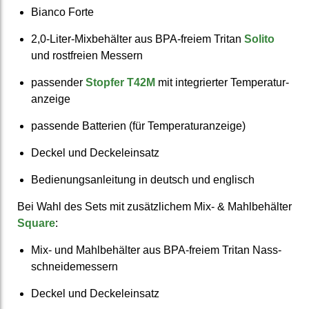
Bianco Forte
2,0-Liter-Mix­behälter aus BPA-freiem Tritan
Solito
und rost­freien Messern
passender
Stopfer T42M
mit inte­grierter Temperatur­
anzeige
passende Batterien (für Temperatur­anzeige)
Deckel und Deckel­einsatz
Bedienungs­anleitung in deutsch und englisch
Bei Wahl des Sets mit zusätz­lichem Mix- & Mahl­behälter
Square
:
Mix- und Mahl­behälter aus BPA-freiem Tritan Nass­
schneide­messern
Deckel und Deckel­einsatz