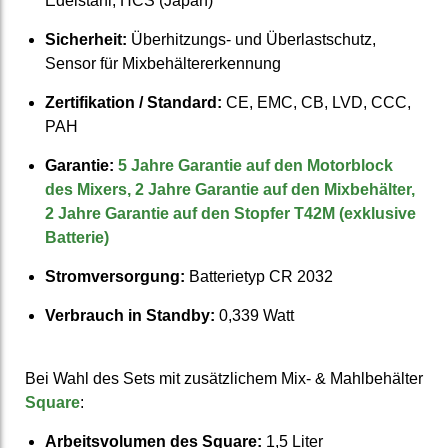
Edelstahl; HCS (Japan)
Sicher­heit:
Über­hitzungs- und Über­last­schutz,
Sensor für Mix­behälter­erkennung
Zertifi­kation / Standard:
CE, EMC, CB, LVD, CCC,
PAH
Garantie:
5 Jahre Garantie auf den Motor­block
des Mixers, 2 Jahre Garantie auf den Mix­behälter,
2 Jahre Garantie auf den Stopfer T42M (exklusive
Batterie)
Strom­ver­sorgung:
Batterie­typ CR 2032
Verbrauch in Standby:
0,339 Watt
Bei Wahl des Sets mit zusätz­lichem Mix- & Mahl­behälter
Square
:
Arbeits­volumen des Square:
1,5 Liter