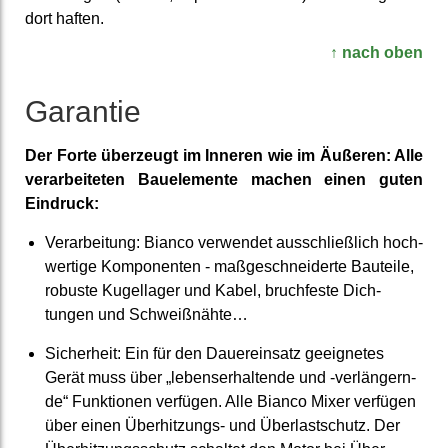
dort haften.
↑ nach oben
Garantie
Der Forte überzeugt im Inneren wie im Äußeren: Alle
ver­arbeite­ten Bau­elemente machen einen guten
Eindruck:
Ver­arbei­tung: Bianco verwendet aus­schließ­lich hoch­
wertige Kom­ponenten - maß­geschneider­te Bauteile,
robuste Kugel­lager und Kabel, bruch­feste Dich­
tungen und Schweiß­nähte…
Sicher­heit: Ein für den Dauer­einsatz ge­eigne­tes
Gerät muss über „lebens­erhal­tende und -ver­längern­
de“ Funk­tionen verfügen. Alle Bianco Mixer verfügen
über einen Über­hitzungs- und Über­last­schutz. Der