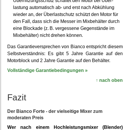
Über­hitzungs­schutz schaltet den Motor bei Über­
lastung auto­matisch ab- und erst nach Ab­kühlung
wieder an, der Überlast­schutz schützt den Motor für
den Fall, dass sich die Messer im Mix­behälter durch
eine Blockade (z. B. ver­gessene Gegen­stände im
Mix­behälter) nicht drehen können.
Das Garantie­ver­sprechen von Bianco entspricht diesem
Selbst­verständnis: Es gibt 5 Jahre Garantie auf den
Motor­block und 2 Jahre Garantie auf den Behälter.
Voll­ständige Garantie­bedingungen »
↑ nach oben
Fazit
Der Bianco Forte - der viel­seitige Mixer zum
moderaten Preis
Wer nach einem Hoch­leistungs­mixer (Blender)