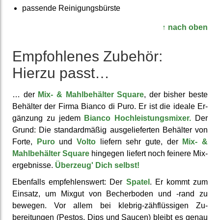
passende Reinigungs­bürste
↑ nach oben
Emp­fohlenes Zubehör:
Hierzu passt…
… der
Mix- & Mahl­behälter Square
, der bisher beste
Behälter der Firma Bianco di Puro. Er ist die ideale Er­
gänzung zu jedem
Bianco Hoch­leistungs­mixer.
Der
Grund: Die standard­mäßig aus­geliefer­ten Behälter von
Forte,
Puro
und
Volto
liefern sehr gute, der
Mix- &
Mahl­behälter Square
hingegen liefert noch feinere Mix­
ergebnisse.
Überzeug' Dich selbst!
Ebenfalls emp­fehlens­wert: Der
Spatel
. Er kommt zum
Einsatz, um Mixgut von Becher­boden und -rand zu
bewegen. Vor allem bei klebrig-zäh­flüssigen Zu­
bereitungen (Pestos, Dips und Saucen) bleibt es genau