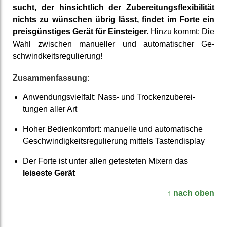
sucht, der hin­sicht­lich der Zu­berei­tungs­flexi­bilität
nichts zu wünschen übrig lässt, findet im Forte ein
preis­günstiges Gerät für Ein­steiger.
Hinzu kommt: Die
Wahl zwischen manueller und auto­matischer Ge­
schwind­keits­regu­lierung!
Zusammen­fassung:
Anwendungs­viel­falt: Nass- und Trocken­zuberei­
tungen aller Art
Hoher Bedien­komfort: manuelle und auto­matische
Ge­schwindig­keits­regu­lierung mittels Tasten­display
Der Forte ist unter allen ge­teste­ten Mixern das
leiseste Gerät
↑ nach oben