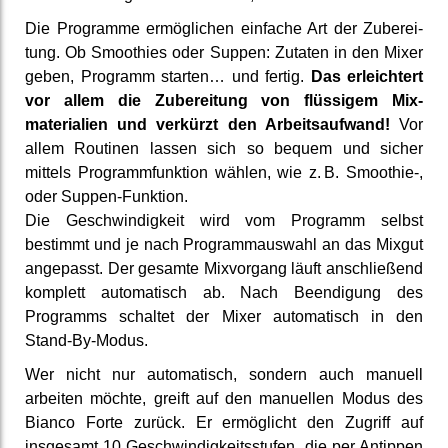
Die Programme ermöglichen einfache Art der Zu­berei­
tung. Ob Smoothies oder Suppen: Zutaten in den Mixer
geben, Programm starten… und fertig.
Das er­leichtert
vor allem die Zu­berei­tung von flüssigem Mix­
materialien und verkürzt den Arbeits­aufwand!
Vor
allem Routinen lassen sich so bequem und sicher
mittels Programm­funktion wählen, wie z. B. Smoothie-,
oder Suppen-Funktion.
Die Ge­schwindig­keit wird vom Programm selbst
bestimmt und je nach Programm­auswahl an das Mixgut
angepasst. Der gesamte Mix­vorgang läuft an­schließend
komplett auto­matisch ab. Nach Be­endigung des
Programms schaltet der Mixer auto­matisch in den
Stand-By-Modus.
Wer nicht nur automatisch, sondern auch manuell
arbeiten möchte, greift auf den manuellen Modus des
Bianco Forte zurück. Er ermög­licht den Zugriff auf
insgesamt 10 Ge­schwindig­keits­stufen, die per Antippen