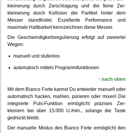
kleinerung durch Zer­schlagung und die feine Zer­
kleinerung durch Kollision der Partikel hinter dem
Messer stand­findet. Ex­zellente Per­formance und
maximale Haltbar­keit kenn­zeichnen diese Messer.
Die Ge­schwindig­keits­regu­lierung erfolgt auf zweierlei
Wegen:
manuell und stufenlos
auto­matisch mittels Programm­funktionen
↑ nach oben
Mit dem Bianco Forte kannst Du entweder manuell oder
auto­matisch hacken, mahlen, pürieren oder mixen! Die
inte­grierte Puls-Funktion ermög­licht präzises Zer­
kleinern bei über 15.000 U./min., solange die Taste
gedrückt bleibt.
Der manuelle Modus des Bianco Forte ermög­licht den