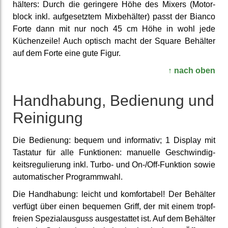
hälters: Durch die geringere Höhe des Mixers (Motor­
block inkl. auf­gesetz­tem Mix­behälter) passt der Bianco
Forte dann mit nur noch 45 cm Höhe in wohl jede
Küchen­zeile! Auch optisch macht der Square Behälter
auf dem Forte eine gute Figur.
↑ nach oben
Hand­habung, Bedienung und
Reinigung
Die Bedienung: bequem und informativ; 1 Display mit
Tastatur für alle Funk­tionen: manuelle Ge­schwindig­
keits­regulierung inkl. Turbo- und On-/Off-Funktion sowie
auto­matischer Programm­wahl.
Die Hand­habung: leicht und komfor­tabel! Der Behälter
verfügt über einen bequemen Griff, der mit einem tropf­
freien Spezial­ausguss aus­gestattet ist. Auf dem Behälter