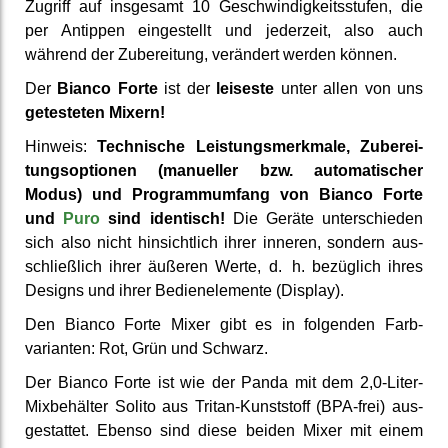
Zugriff auf insgesamt 10 Ge­schwindig­keits­stufen, die
per Antippen ein­gestellt und jederzeit, also auch
während der Zu­berei­tung, verändert werden können.
Der
Bianco Forte
ist der
leiseste
unter allen von uns
ge­testeten Mixern!
Hinweis:
Tech­nische Leistungs­merkmale, Zu­berei­
tungs­optionen (manueller bzw. auto­matischer
Modus) und Programm­umfang von Bianco Forte
und
Puro
sind identisch!
Die Geräte unter­schieden
sich also nicht hin­sicht­lich ihrer inneren, sondern aus­
schließ­lich ihrer äußeren Werte, d. h. bezüg­lich ihres
Designs und ihrer Bedien­elemente (Display).
Den Bianco Forte Mixer gibt es in folgenden Farb­
varianten: Rot, Grün und Schwarz.
Der Bianco Forte ist wie der Panda mit dem 2,0-Liter-
Mix­behälter Solito aus Tritan-Kunst­stoff (BPA-frei) aus­
gestattet. Ebenso sind diese beiden Mixer mit einem