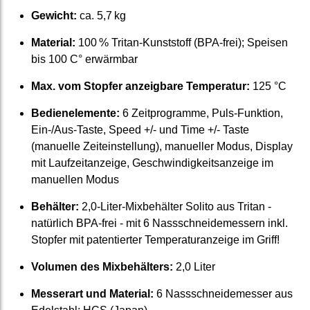
Gewicht:
ca. 5,7 kg
Material:
100 % Tritan-Kunst­stoff (BPA-frei); Speisen
bis 100 C° erwärmbar
Max. vom Stopfer anzeig­bare Temperatur:
125 °C
Bedien­elemente:
6 Zeit­programme, Puls-Funktion,
Ein-/Aus-Taste, Speed +/- und Time +/- Taste
(manuelle Zeit­ein­stellung), manueller Modus, Display
mit Lauf­zeit­anzeige, Ge­schwindig­keits­anzeige im
manuellen Modus
Behälter:
2,0-Liter-Mix­behälter Solito aus Tritan -
natürlich BPA-frei - mit 6 Nass­schneide­messern inkl.
Stopfer mit paten­tierter Temperatur­anzeige im Griff!
Volumen des Mix­behälters:
2,0 Liter
Messerart und Material:
6 Nass­schneide­messer aus